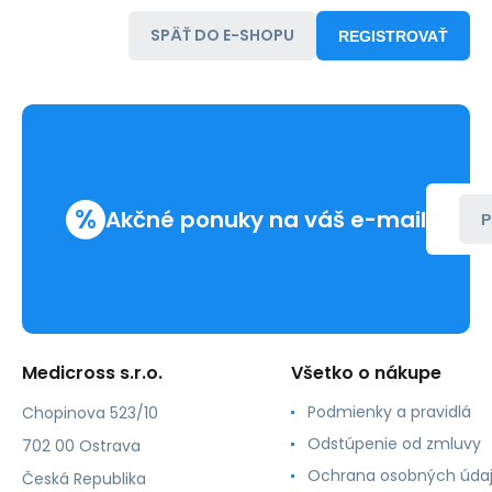
SPÄŤ DO E-SHOPU
REGISTROVAŤ
%
Akčné ponuky na váš e-mail
P
Medicross s.r.o.
Všetko o nákupe
Podmienky a pravidlá
Chopinova 523/10
Odstúpenie od zmluvy
702 00 Ostrava
Ochrana osobných úda
Česká Republika