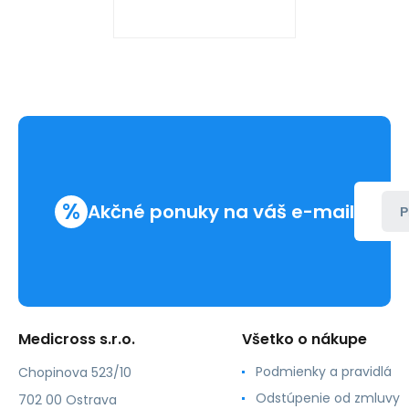
%
Akčné ponuky na váš e-mail
P
Medicross s.r.o.
Všetko o nákupe
Podmienky a pravidlá
Chopinova 523/10
Odstúpenie od zmluvy
702 00 Ostrava