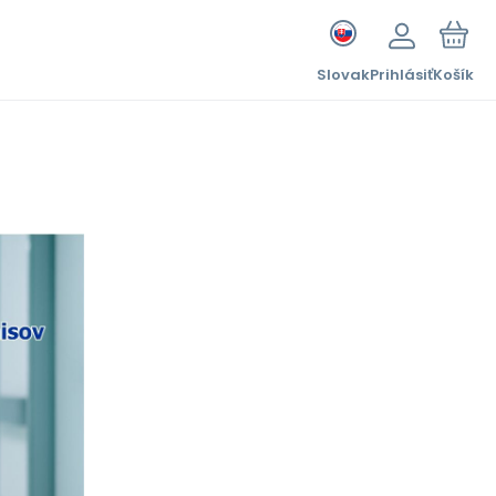
Slovak
Prihlásiť
Košík