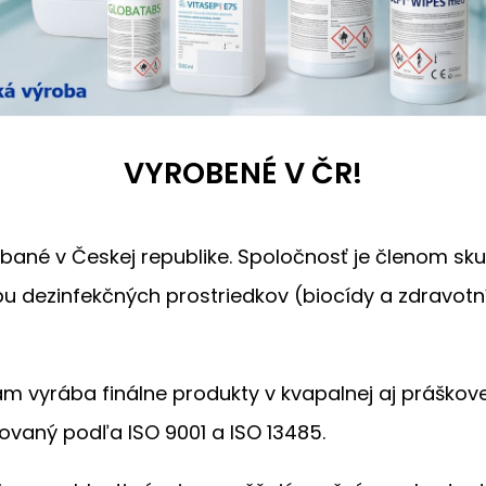
VYROBENÉ V ČR!
bané v Českej republike. Spoločnosť je členom sk
bu dezinfekčných prostriedkov (biocídy a zdravotn
vyrába finálne produkty v kvapalnej aj práškovej
ikovaný podľa ISO 9001 a ISO 13485.