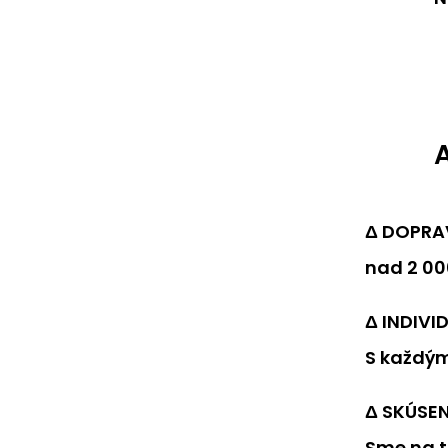
Δ DOPRA
nad 2 00
Δ INDIVI
S každým
Δ SKÚSE
Sme na t