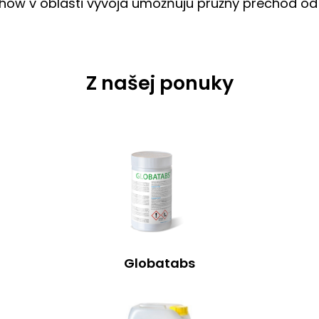
how v oblasti vývoja umožňujú pružný prechod o
Z našej ponuky
Globatabs