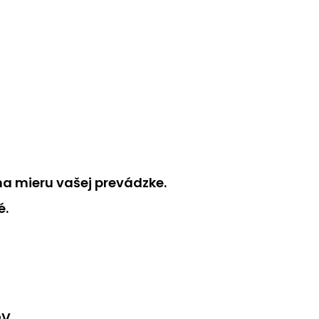
na mieru vašej prevádzke.
é.
OV