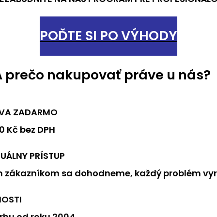
POĎTE SI PO VÝHODY
A prečo nakupovať práve u nás?
VA ZADARMO
0 Kč bez DPH
DUÁLNY PRÍSTUP
 zákazníkom sa dohodneme, každý problém vyr
NOSTI
rhu od roku 2004