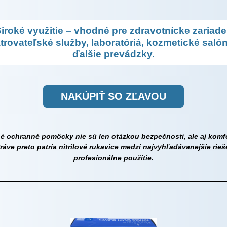
iroké využitie – vhodné pre zdravotnícke zariade
trovateľské služby, laboratóriá, kozmetické salón
ďalšie prevádzky.
NAKÚPIŤ
SO ZĽAVOU
né ochranné pomôcky nie sú len otázkou bezpečnosti, ale aj komfo
Práve preto patria nitrilové rukavice medzi najvyhľadávanejšie rieš
profesionálne použitie.