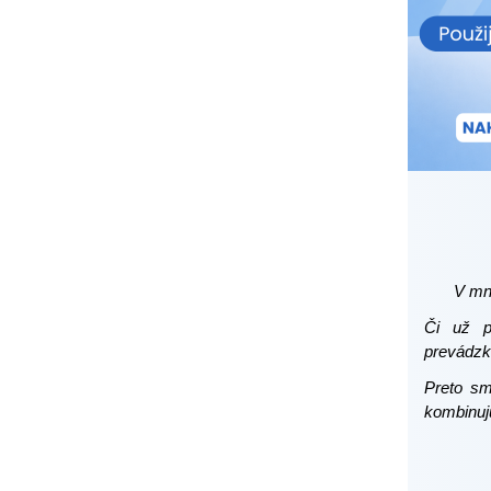
V mn
Či už pr
prevádzke
Preto sm
kombinuj