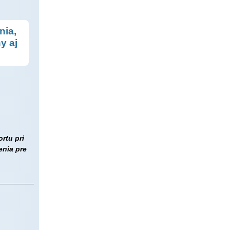
nia,
y aj
rtu pri
enia pre