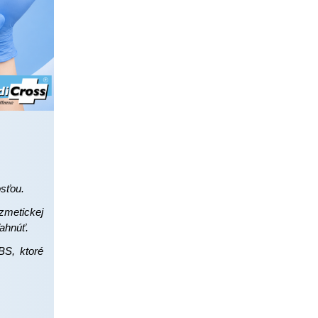
sťou.
zmetickej
ahnúť.
BS, ktoré