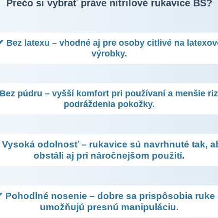
Prečo si vybrať práve nitrilové rukavice BS?
✔ Bez latexu – vhodné aj pre osoby citlivé na latexov
výrobky.
Bez púdru – vyšší komfort pri používaní a menšie riz
podráždenia pokožky.
 Vysoká odolnosť – rukavice sú navrhnuté tak, a
obstáli aj pri náročnejšom použití.
 Pohodlné nosenie – dobre sa prispôsobia ruke
umožňujú presnú manipuláciu.