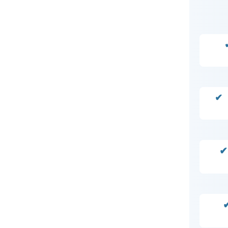
✔ 
✔
✔