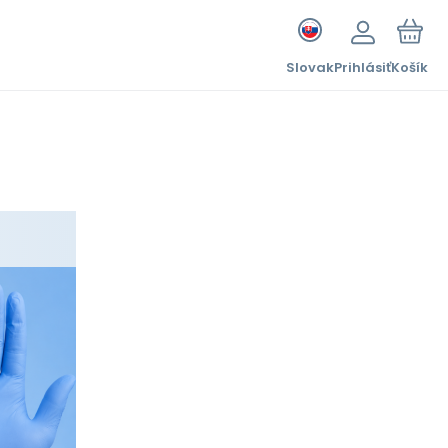
Slovak
Prihlásiť
Košík