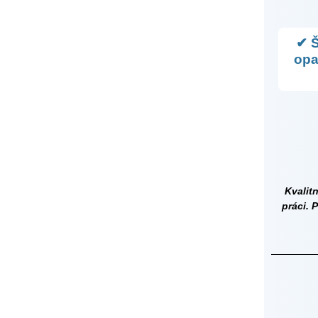
✔ Š
opa
Kvalit
práci. 