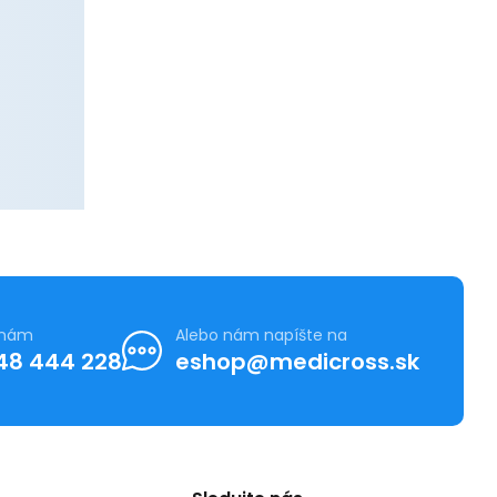
 nám
Alebo nám napíšte na
48 444 228
eshop@medicross.sk