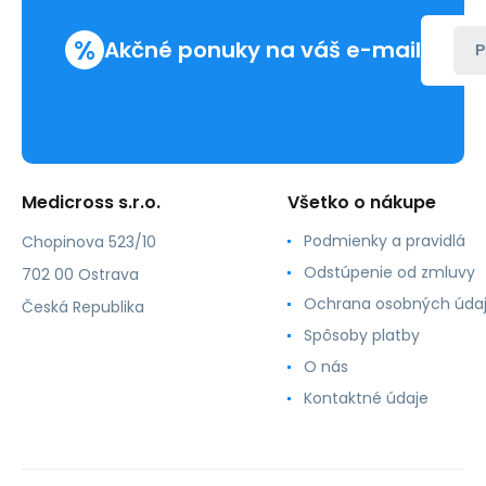
%
Akčné ponuky na váš e-mail
P
Medicross s.r.o.
Všetko o nákupe
Podmienky a pravidlá
Chopinova 523/10
Odstúpenie od zmluvy
702 00 Ostrava
Ochrana osobných úda
Česká Republika
Spôsoby platby
O nás
Kontaktné údaje