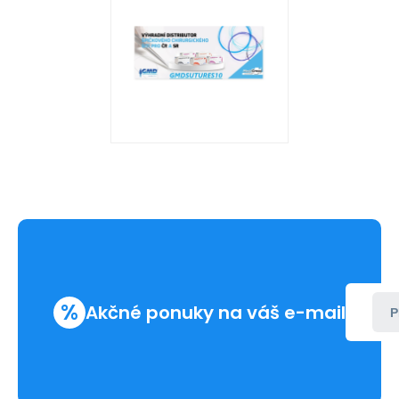
%
Akčné ponuky na váš e-mail
P