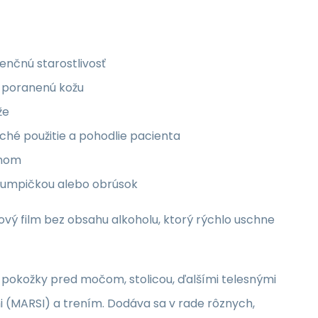
enčnú starostlivosť
, poranenú kožu
že
hé použitie a pohodlie pacienta
ónom
 pumpičkou alebo obrúsok
rový film bez obsahu alkoholu, ktorý rýchlo uschne
” pokožky pred močom, stolicou, ďalšími telesnými
 (MARSI) a trením. Dodáva sa v rade rôznych,