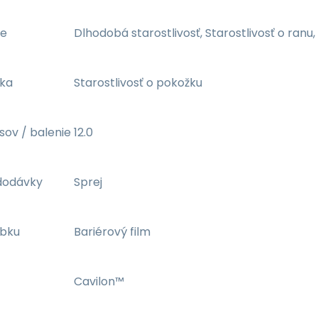
ie
Dlhodobá starostlivosť, Starostlivosť o ranu
ka
Starostlivosť o pokožku
sov / balenie
12.0
dodávky
Sprej
obku
Bariérový film
Cavilon™