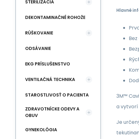
STERILIZÁCIA
Hlavné in
DEKONTAMINAČNÉ ROHOŽE
Prvo
RÚŠKOVANIE
Bez 
ODSÁVANIE
Bezp
Rýc
EKG PRÍSLUŠENSTVO
Kom
VENTILAČNÁ TECHNIKA
Dodá
STAROSTLIVOSŤ O PACIENTA
3M™ Cavil
a vytvorí
ZDRAVOTNÍCKE ODEVY A
OBUV
Je určený
GYNEKOLÓGIA
tekutina