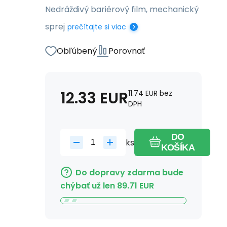
Nedráždivý bariérový film, mechanický
sprej
prečítajte si viac
Obľúbený
Porovnať
12.33
EUR
11.74
EUR
bez
DPH
DO
ks
KOŠÍKA
Do dopravy zdarma bude
chýbať už len
89.71
EUR