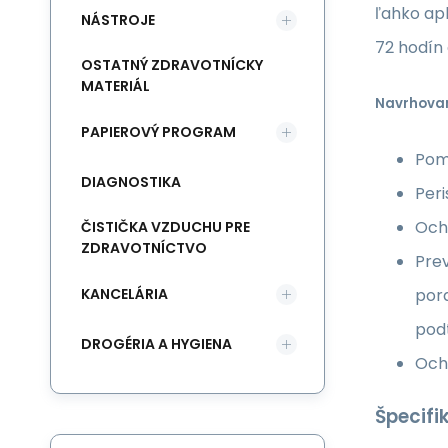
ľahko apl
NÁSTROJE
72 hodín 
OSTATNÝ ZDRAVOTNÍCKY
MATERIÁL
Navrhovan
PAPIEROVÝ PROGRAM
Pom
DIAGNOSTIKA
Per
Och
ČISTIČKA VZDUCHU PRE
ZDRAVOTNÍCTVO
Prev
KANCELÁRIA
pora
pod
DROGÉRIA A HYGIENA
Och
Špecifi