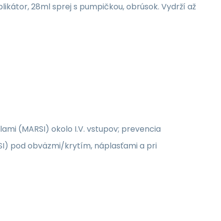
likátor, 28ml sprej s pumpičkou, obrúsok. Vydrží až
ami (MARSI) okolo I.V. vstupov; prevencia
I) pod obväzmi/krytím, náplasťami a pri