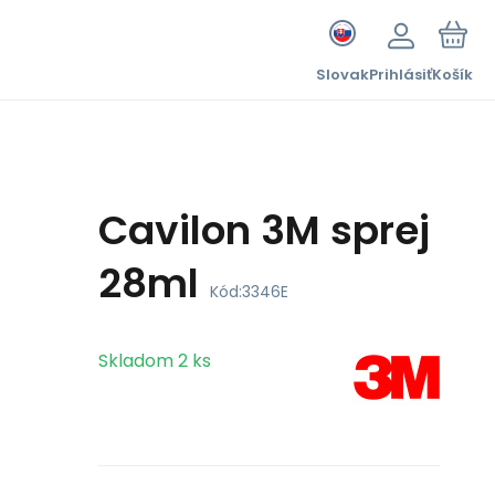
Slovak
Prihlásiť
Košík
Cavilon 3M sprej
28ml
Kód:
3346E
Skladom
2
ks