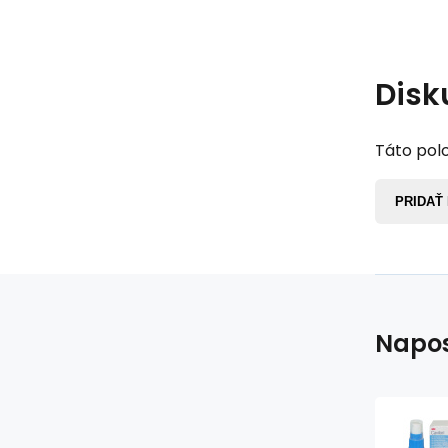
Disk
Táto polo
PRIDAŤ
Napos