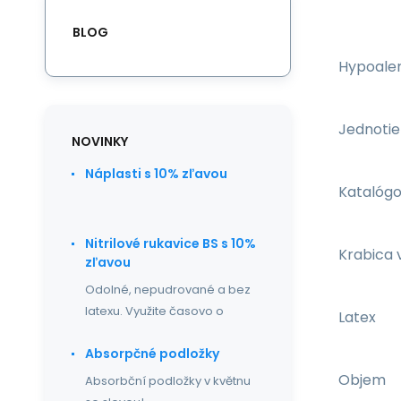
BLOG
Hypoale
Jednotie
NOVINKY
Náplasti s 10% zľavou
Katalógo
Nitrilové rukavice BS s 10%
Krabica 
zľavou
Odolné, nepudrované a bez
latexu. Využite časovo o
Latex
Absorpčné podložky
Objem
Absorbční podložky v květnu