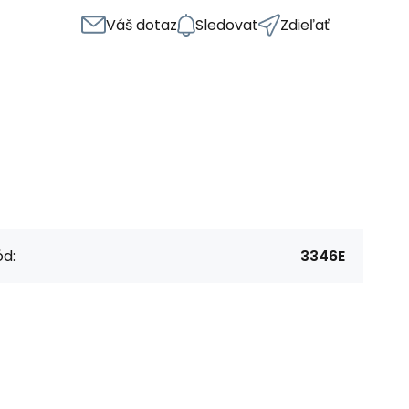
Váš dotaz
Sledovat
Zdieľať
d:
3346E