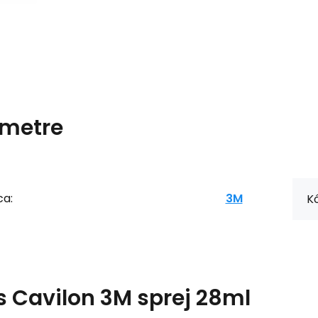
metre
ca:
3M
Kó
s
Cavilon 3M sprej 28ml