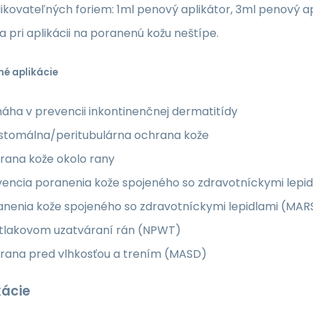
ikovateľných foriem: 1ml penový aplikátor, 3ml penový ap
a pri aplikácii na poranenú kožu neštípe.
é aplikácie
áha v prevencii inkontinenčnej dermatitídy
istomálna/peritubulárna ochrana kože
rana kože okolo rany
encia poranenia kože spojeného so zdravotníckymi lepidl
nenia kože spojeného so zdravotníckymi lepidlami (MARS
tlakovom uzatváraní rán (NPWT)
rana pred vlhkosťou a trením (MASD)
kácie