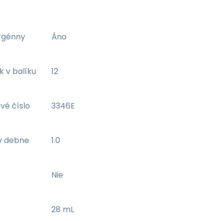
rgénny
Áno
k v balíku
12
vé číslo
3346E
v debne
1.0
Nie
28 mL