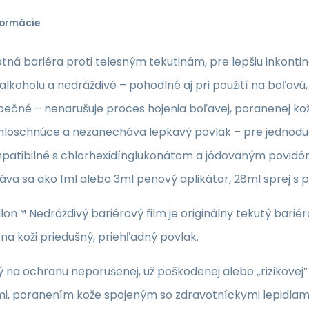
formácie
tná bariéra proti telesným tekutinám, pre lepšiu inkontin
alkoholu a nedráždivé – pohodlné aj pri použití na boľavú
ečné – nenarušuje proces hojenia boľavej, poranenej ko
hloschnúce a nezanecháva lepkavý povlak – pre jednoduc
patibilné s chlorhexidínglukonátom a jódovaným povid
va sa ako 1ml alebo 3ml penový aplikátor, 28ml sprej s
on™ Nedráždivý bariérový film je originálny tekutý barié
 na koži priedušný, priehľadný povlak.
 na ochranu neporušenej, už poškodenej alebo „rizikovej
mi, poranením kože spojeným so zdravotníckymi lepidlami