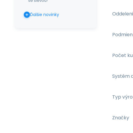
se slevou!
Oddelen
Ďalšie novinky
Podmien
Počet ku
Systém 
Typ výr
Značky