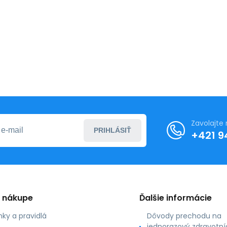
Zavolajte
PRIHLÁSIŤ
+421 9
o nákupe
Ďalšie informácie
ky a pravidlá
Dôvody prechodu na
jednorazový zdravotní