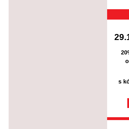
29.
20
o
s k