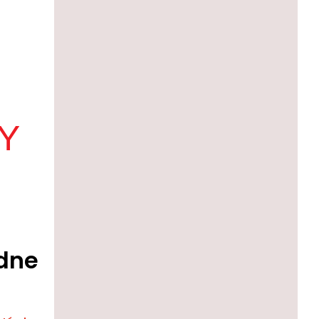
Y
ždne