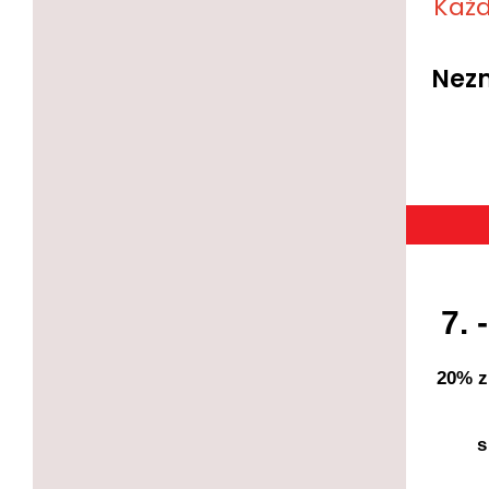
Každ
Nezm
7. 
20% z
s