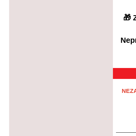
🎁 
Nepr
NEZ