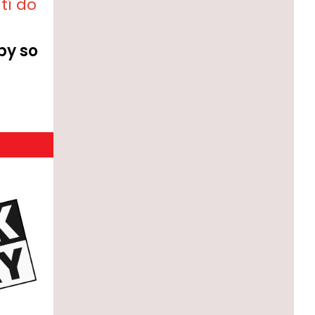
tí do
by so