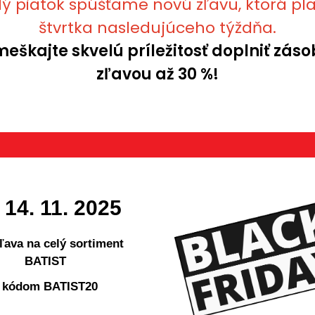
ý piatok spúšťame novú zľavu, ktorá pla
štvrtka nasledujúceho týždňa.
eškajte skvelú príležitosť doplniť záso
zľavou až 30 %!
- 14. 11. 2025
ľava na celý sortiment
BATIST
 kódom BATIST20