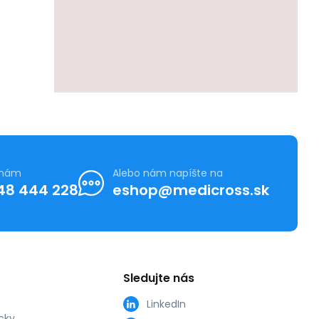
 nám
Alebo nám napíšte na
48 444 228
eshop@medicross.sk
Sledujte nás
LinkedIn
cky