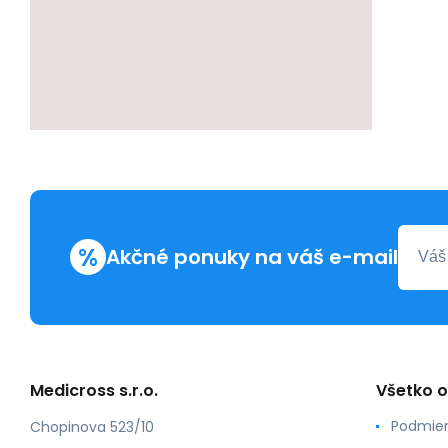
%
Akčné ponuky na váš e-mail
Medicross s.r.o.
Všetko 
Podmien
Chopinova 523/10