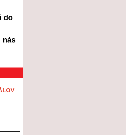
ú do
e nás
ÁLOV