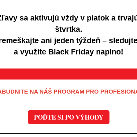
Zľavy sa aktivujú vždy v piatok a trvaj
štvrtka.
emeškajte ani jeden týždeň – sledujt
a využite Black Friday naplno!
ABUDNITE NA NÁŠ PROGRAM PRO PROFESION
POĎTE SI PO VÝHODY