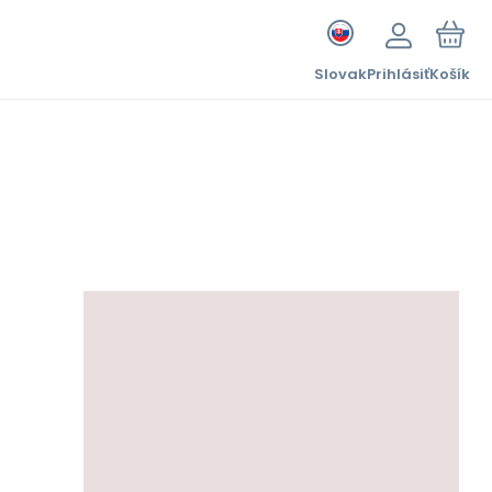
Slovak
Prihlásiť
Košík