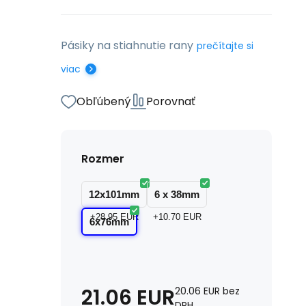
Pásiky na stiahnutie rany
prečítajte si
viac
Obľúbený
Porovnať
Rozmer
12x101mm
6 x 38mm
+28.95
EUR
+10.70
EUR
6x76mm
21.06
EUR
20.06
EUR
bez
DPH