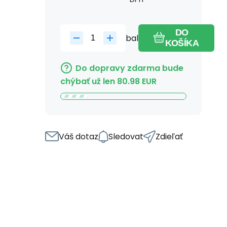
DO
bal
KOŠÍKA
Do dopravy zdarma bude
chýbať už len
80.98
EUR
Váš dotaz
Sledovat
Zdieľať