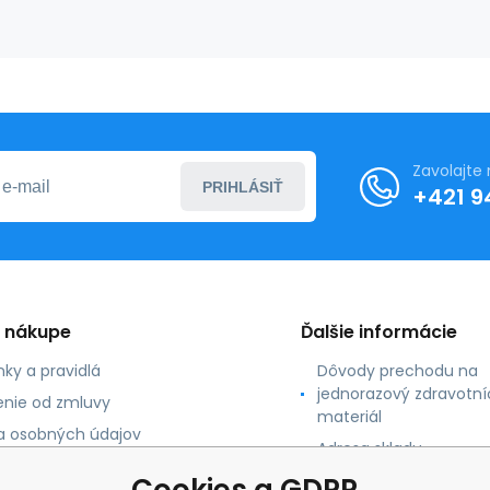
Zavolajte
PRIHLÁSIŤ
+421 9
o nákupe
Ďalšie informácie
ky a pravidlá
Dôvody prechodu na
jednorazový zdravotní
nie od zmluvy
materiál
 osobných údajov
Adresa skladu
 platby