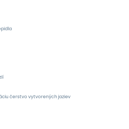
epidla
ií
záciu čerstvo vytvorených jaziev