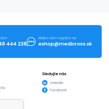
 nám
Alebo nám napíšte na
48 444 228
eshop@medicross.sk
Sledujte nás
LinkedIn
cky
Facebook