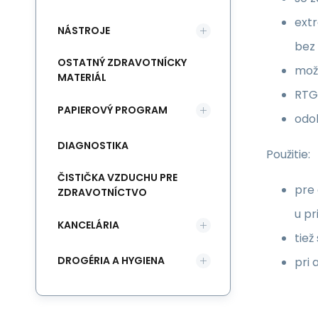
ext
NÁSTROJE
bez 
OSTATNÝ ZDRAVOTNÍCKY
možn
MATERIÁL
RTG
PAPIEROVÝ PROGRAM
odol
DIAGNOSTIKA
Použitie:
ČISTIČKA VZDUCHU PRE
pre 
ZDRAVOTNÍCTVO
u pr
KANCELÁRIA
tiež
DROGÉRIA A HYGIENA
pri 