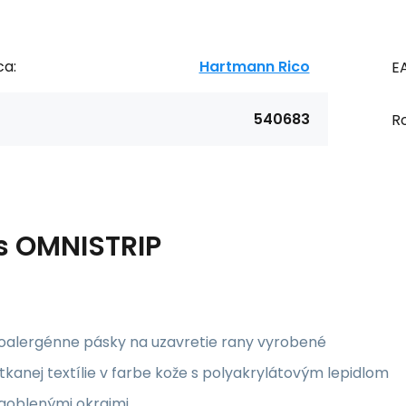
ca:
Hartmann Rico
E
540683
R
s
OMNISTRIP
oalergénne pásky na uzavretie rany vyrobené
tkanej textílie v farbe kože s polyakrylátovým lepidlom
zaoblenými okrajmi