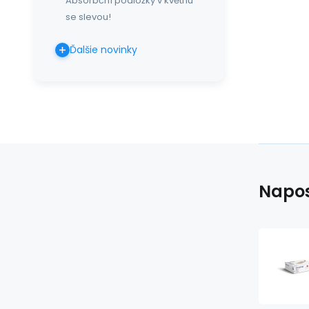
Absorbční podložky v květnu
se slevou!
Ďalšie novinky
Napos