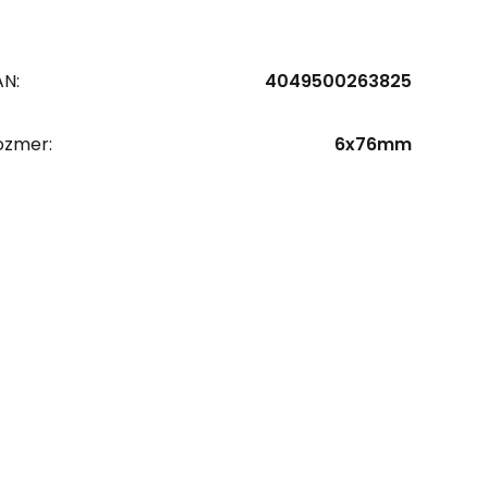
AN:
4049500263825
ozmer:
6x76mm