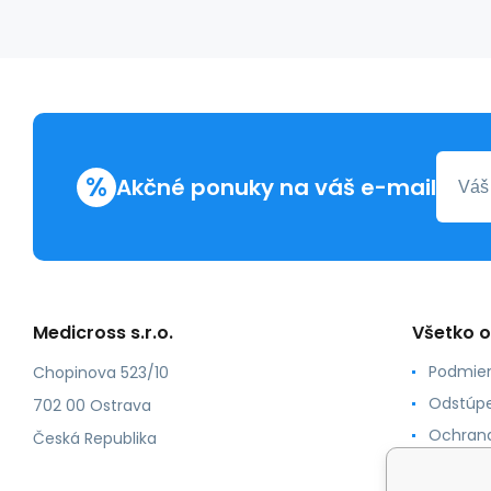
%
Akčné ponuky na váš e-mail
Medicross s.r.o.
Všetko 
Podmien
Chopinova 523/10
Odstúpe
702 00 Ostrava
Ochrana
Česká Republika
Spôsoby