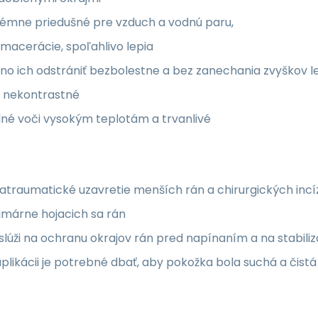
rémne priedušné pre vzduch a vodnú paru,
macerácie, spoľahlivo lepia
o ich odstrániť bezbolestne a bez zanechania zvyškov l
 nekontrastné
né voči vysokým teplotám a trvanlivé
atraumatické uzavretie menších rán a chirurgických incíz
imárne hojacich sa rán
 slúži na ochranu okrajov rán pred napínaním a na stabili
aplikácii je potrebné dbať, aby pokožka bola suchá a čistá