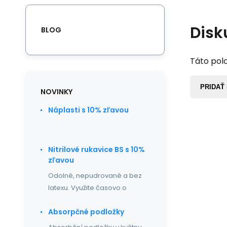
Disk
BLOG
Táto polo
PRIDAŤ
NOVINKY
Náplasti s 10% zľavou
Nitrilové rukavice BS s 10%
zľavou
Odolné, nepudrované a bez
latexu. Využite časovo o
Absorpčné podložky