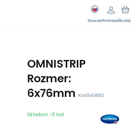
Slovak
Prihlásiť
Košík
OMNISTRIP
Rozmer:
6x76mm
Kód:
540683
Skladom
>5
bal