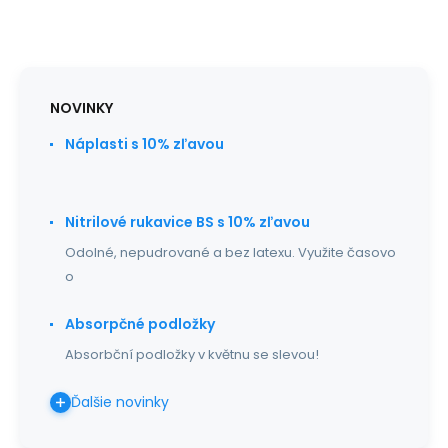
NOVINKY
Náplasti s 10% zľavou
Nitrilové rukavice BS s 10% zľavou
Odolné, nepudrované a bez latexu. Využite časovo
o
Absorpčné podložky
Absorbční podložky v květnu se slevou!
Ďalšie novinky