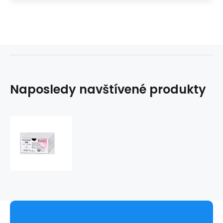
Naposledy navštívené produkty
ADVANTIME,
USP
3/0,
ihla
23mm,
1/2kruh,
reverzný
rez,
70cm
(36ks/bal)