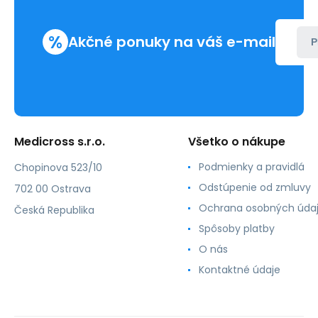
%
Akčné ponuky na váš e-mail
P
Medicross s.r.o.
Všetko o nákupe
Podmienky a pravidlá
Chopinova 523/10
Odstúpenie od zmluvy
702 00 Ostrava
Ochrana osobných úda
Česká Republika
Spôsoby platby
O nás
Kontaktné údaje