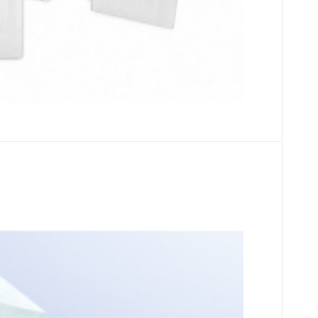
950
2
bal
EUR
tenie kauterovej elektródy (20ks)