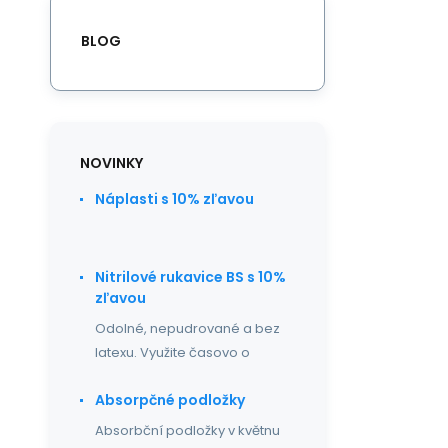
BLOG
NOVINKY
Náplasti s 10% zľavou
Nitrilové rukavice BS s 10%
zľavou
Odolné, nepudrované a bez
latexu. Využite časovo o
Absorpčné podložky
Absorbční podložky v květnu