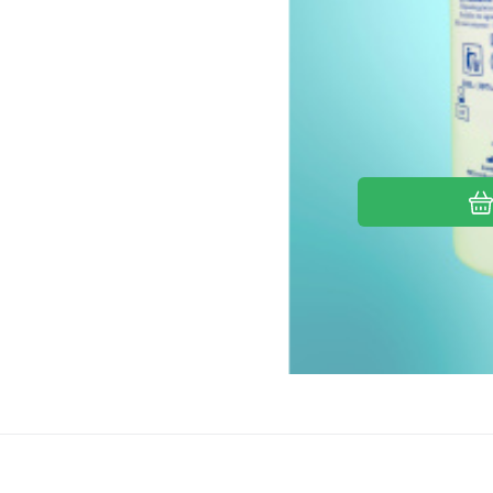
Kód:
F782
Skladom
4