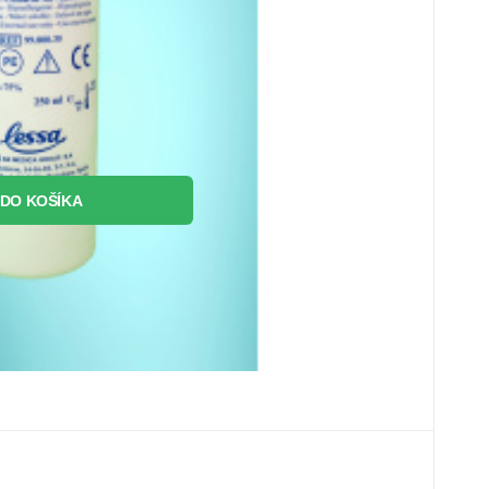
Obľúbený
Porovnať
DO KOŠÍKA
0
bal