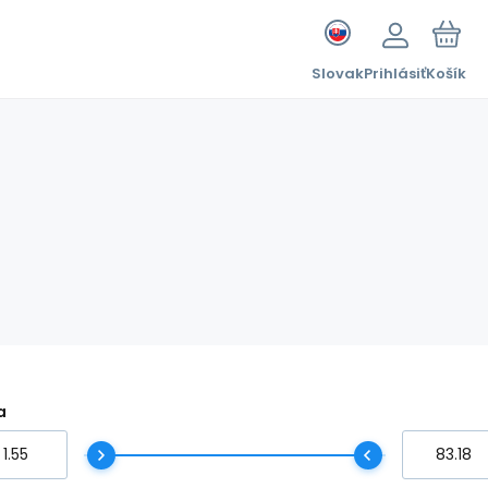
Slovak
Prihlásiť
Košík
a