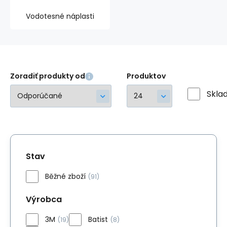
Vodotesné náplasti
Zoradiť produkty od
Produktov
Skla
Stav
Běžné zboží
(91)
Výrobca
3M
Batist
(19)
(8)