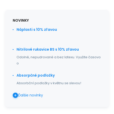
NOVINKY
Náplasti s 10% zľavou
Nitrilové rukavice BS s 10% zľavou
Odolné, nepudrované a bez latexu. Využite časovo
o
Absorpčné podložky
Absorbční podložky v květnu se slevou!
Ďalšie novinky