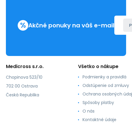
%
Akčné ponuky na váš e-mail
P
Medicross s.r.o.
Všetko o nákupe
Podmienky a pravidlá
Chopinova 523/10
Odstúpenie od zmluvy
702 00 Ostrava
Ochrana osobných úda
Česká Republika
Spôsoby platby
O nás
Kontaktné údaje