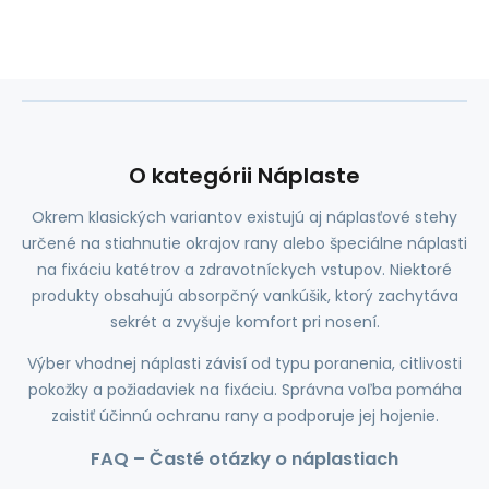
O kategórii Náplaste
Okrem klasických variantov existujú aj náplasťové stehy
určené na stiahnutie okrajov rany alebo špeciálne náplasti
na fixáciu katétrov a zdravotníckych vstupov. Niektoré
produkty obsahujú absorpčný vankúšik, ktorý zachytáva
sekrét a zvyšuje komfort pri nosení.
Výber vhodnej náplasti závisí od typu poranenia, citlivosti
pokožky a požiadaviek na fixáciu. Správna voľba pomáha
zaistiť účinnú ochranu rany a podporuje jej hojenie.
FAQ – Časté otázky o náplastiach