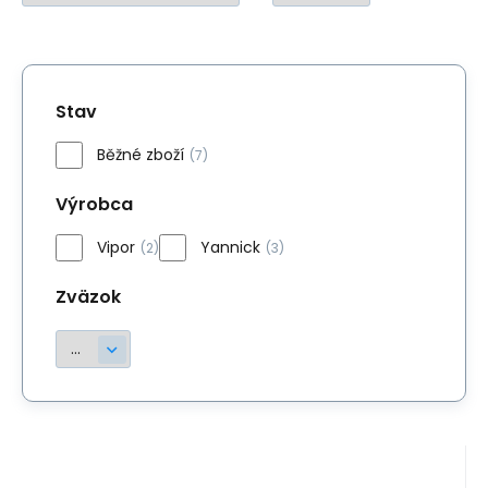
Stav
Běžné zboží
(7)
Výrobca
Vipor
Yannick
(2)
(3)
Zväzok