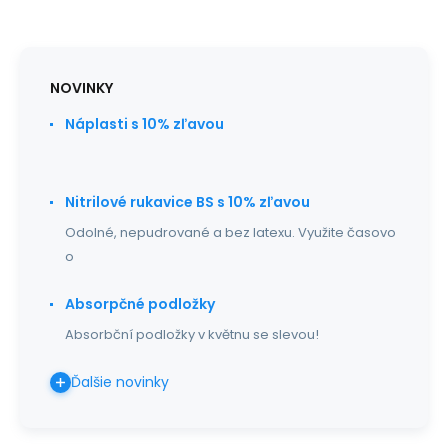
NOVINKY
Náplasti s 10% zľavou
Nitrilové rukavice BS s 10% zľavou
Odolné, nepudrované a bez latexu. Využite časovo
o
Absorpčné podložky
Absorbční podložky v květnu se slevou!
Ďalšie novinky