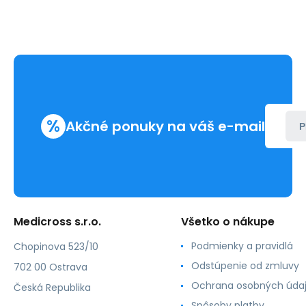
%
Akčné ponuky na váš e-mail
P
Medicross s.r.o.
Všetko o nákupe
Podmienky a pravidlá
Chopinova 523/10
Odstúpenie od zmluvy
702 00 Ostrava
Ochrana osobných úda
Česká Republika
Spôsoby platby