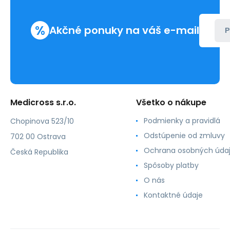
%
Akčné ponuky na váš e-mail
P
Medicross s.r.o.
Všetko o nákupe
Podmienky a pravidlá
Chopinova 523/10
Odstúpenie od zmluvy
702 00 Ostrava
Ochrana osobných úda
Česká Republika
Spôsoby platby
O nás
Kontaktné údaje