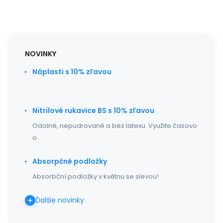
NOVINKY
Náplasti s 10% zľavou
Nitrilové rukavice BS s 10% zľavou
Odolné, nepudrované a bez latexu. Využite časovo
o
Absorpčné podložky
Absorbční podložky v květnu se slevou!
Ďalšie novinky