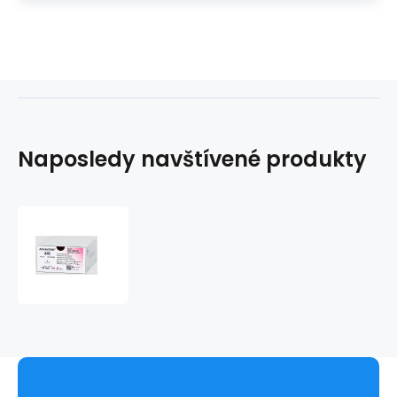
Naposledy navštívené produkty
ADVANTIME,
USP
4/0,
ihla
18mm,
1/2kruh,
hrot
T,
70cm
(36ks/bal)