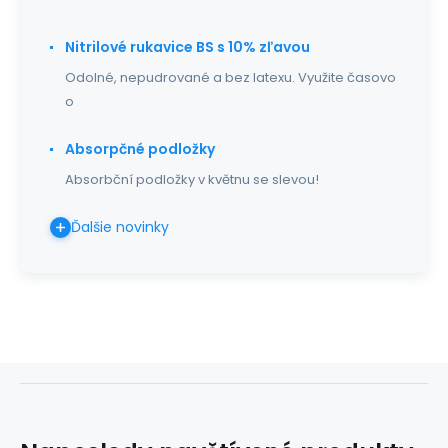
Nitrilové rukavice BS s 10% zľavou
Odolné, nepudrované a bez latexu. Využite časovo
o
Absorpčné podložky
Absorbční podložky v květnu se slevou!
Ďalšie novinky