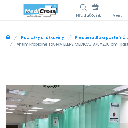
Hľadať
Menu
Podložky a lôžkoviny
Prestieradlá a posteľná b
Antimikrobiálne závesy ELERS MEDICAL 375×200 cm, past