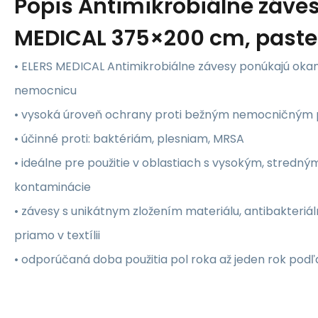
Popis
Antimikrobiálne záves
MEDICAL 375×200 cm, pastel
• ELERS MEDICAL Antimikrobiálne závesy ponúkajú okam
nemocnicu
• vysoká úroveň ochrany proti bežným nemocničný
• účinné proti: baktériám, plesniam, MRSA
• ideálne pre použitie v oblastiach s vysokým, stredný
kontaminácie
• závesy s unikátnym zložením materiálu, antibakteriál
priamo v textílii
• odporúčaná doba použitia pol roka až jeden rok podľ