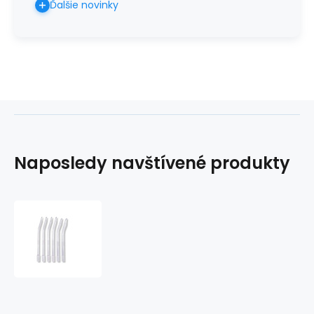
Ďalšie novinky
Naposledy navštívené produkty
Aspiračná
kyreta
9
mm
-
rigidná
zahnutá