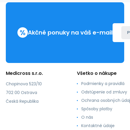
sterilná
(20
ks/bal)
%
Akčné ponuky na váš e-mail
P
Medicross s.r.o.
Všetko o nákupe
Podmienky a pravidlá
Chopinova 523/10
Odstúpenie od zmluvy
702 00 Ostrava
Ochrana osobných úda
Česká Republika
Spôsoby platby
O nás
Kontaktné údaje