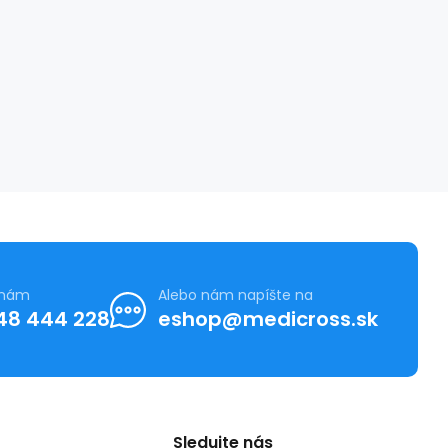
 nám
Alebo nám napíšte na
48 444 228
eshop@medicross.sk
Sledujte nás