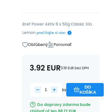
Bref Power Aktiv 6 x 50g Classic XXL
Lemon
prečítajte si viac
Obľúbený
Porovnať
3.92
EUR
3.19
EUR
bez DPH
DO
ks
KOŠÍKA
Do dopravy zdarma bude
chýbať už len
98.12
EUR