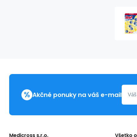
%
Akčné ponuky na váš e-mail
Medicross s.r.o.
Všetko 