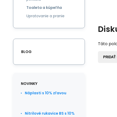
Toaleta a kúpeľňa
Upratovanie a pranie
Disk
Táto polo
BLOG
PRIDAŤ
NOVINKY
Náplasti s 10% zľavou
Nitrilové rukavice BS s 10%