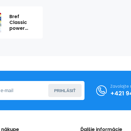
Bref
Classic
power
Aktiv 3 x
50g Lemon
Zavolajte
PRIHLÁSIŤ
+421 9
o nákupe
Ďalšie informácie