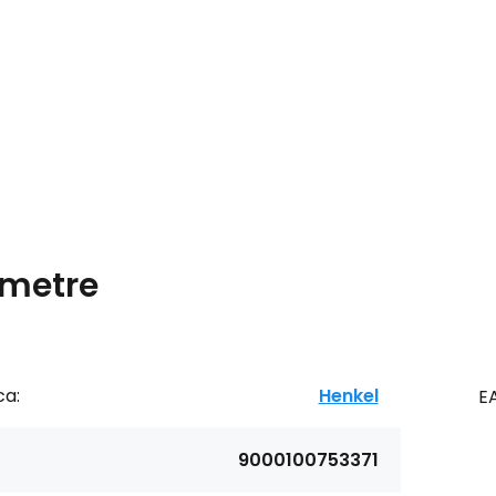
metre
ca:
Henkel
E
9000100753371