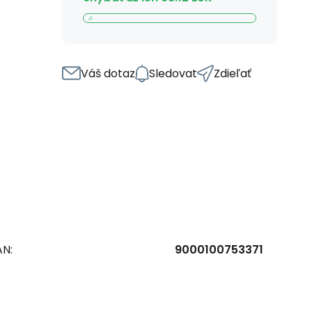
Váš dotaz
Sledovat
Zdieľať
AN:
9000100753371