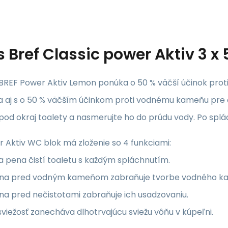
s
Bref Classic power Aktiv 3 
BREF Power Aktiv Lemon ponúka o 50 % väčší účinok prot
 aj s o 50 % väčším účinkom proti vodnému kameňu pre či
od okraj toalety a nasmerujte ho do prúdu vody. Po splách
r Aktiv WC blok má zloženie so 4 funkciami:
ca pena čistí toaletu s každým spláchnutím.
na pred vodným kameňom zabraňuje tvorbe vodného ka
na pred nečistotami zabraňuje ich usadzovaniu.
sviežosť zanecháva dlhotrvajúcu sviežu vôňu v kúpeľni.