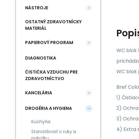
NÁSTROJE
OSTATNÝ ZDRAVOTNÍCKY
MATERIÁL
Popi
PAPIEROVÝ PROGRAM
WC blok 
DIAGNOSTIKA
prichádza
WC blok p
ČISTIČKA VZDUCHU PRE
ZDRAVOTNÍCTVO
Bref Colo
KANCELÁRIA
1) Čistia
2) Ochra
DROGÉRIA A HYGIENA
3) Ochra
Kuchyňa
4) Extra 
Starostlivosť o ruky a
pokožku