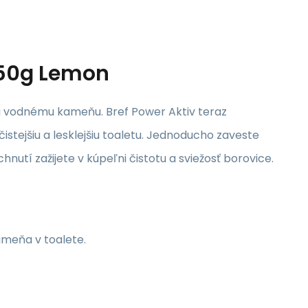
x 50g Lemon
i vodnému kameňu. Bref Power Aktiv teraz
stejšiu a lesklejšiu toaletu. Jednoducho zaveste
nutí zažijete v kúpeľni čistotu a sviežosť borovice.
meňa v toalete.