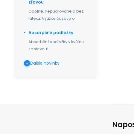
zľavou
Odolné, nepudrované a bez
latexu. Využite časovo o
Absorpčné podložky
Absorbční podložky v květnu
se slevou!
Ďalšie novinky
Napos