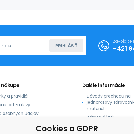
Zavolajte
PRIHLÁSIŤ
+421 9
o nákupe
Ďalšie informácie
ky a pravidlá
Dôvody prechodu na
jednorazový zdravotní
nie od zmluvy
materiál
 osobných údajov
Adresa skladu
 platby
Cookies a GDPR