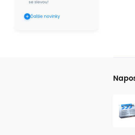
se slevou!
Ďalšie novinky
Napos