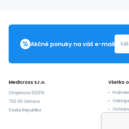
%
Akčné ponuky na váš e-mail
Medicross s.r.o.
Všetko 
Podmien
Chopinova 523/10
Odstúpe
702 00 Ostrava
Ochrana
Česká Republika
Spôsoby
O nás