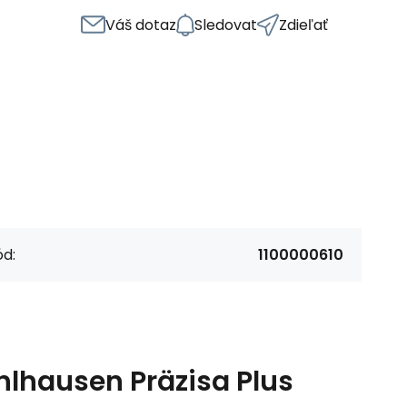
Váš dotaz
Sledovat
Zdieľať
d:
1100000610
hlhausen Präzisa Plus