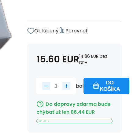
Obľúbený
Porovnať
15.60
EUR
14.86
EUR
bez
DPH
DO
bal
KOŠÍKA
Do dopravy zdarma bude
chýbať už len
86.44
EUR