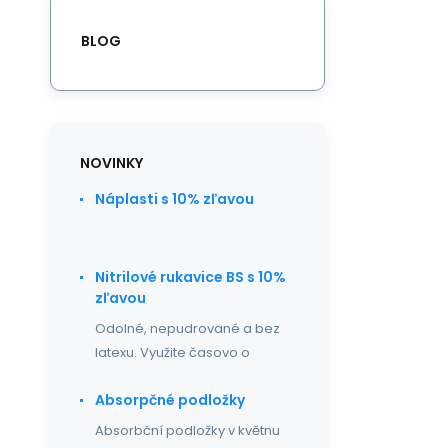
BLOG
NOVINKY
Náplasti s 10% zľavou
Nitrilové rukavice BS s 10%
zľavou
Odolné, nepudrované a bez
latexu. Využite časovo o
Absorpčné podložky
Absorbční podložky v květnu