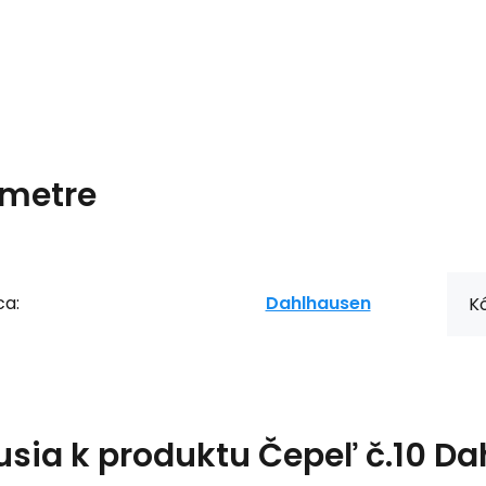
metre
ca:
Dahlhausen
Kó
usia k produktu
Čepeľ č.10 Da