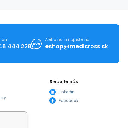
 nám
Alebo nám napíšte na
48 444 228
eshop@medicross.sk
Sledujte nás
LinkedIn
cky
Facebook