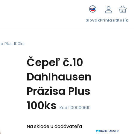
Slovak
Prihlásiť
Košík
a Plus 100ks
Čepeľ č.10
Dahlhausen
Präzisa Plus
100ks
Kód:
1100000610
Na sklade u dodávateľa