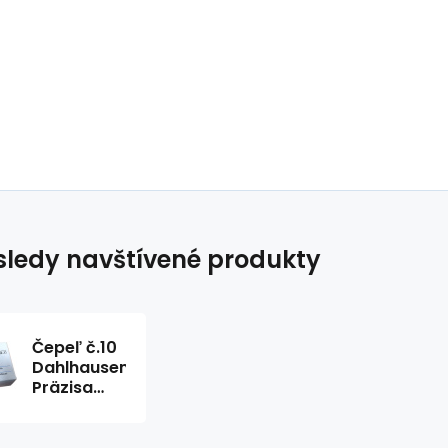
ledy navštívené produkty
Čepeľ č.10
Dahlhausen
Präzisa
Plus 100ks