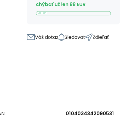
chýbať už len
88
EUR
Váš dotaz
Sledovat
Zdieľať
AN:
0104034342090531