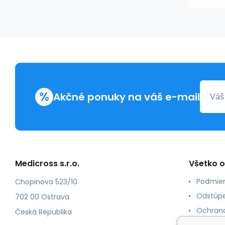
%
Akčné ponuky na váš e-mail
Medicross s.r.o.
Všetko 
Podmien
Chopinova 523/10
Odstúpe
702 00 Ostrava
Ochrana
Česká Republika