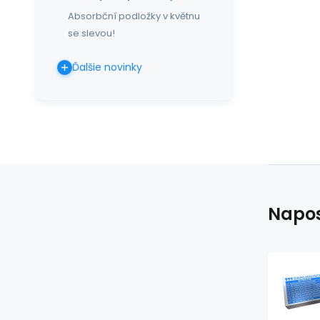
Absorbční podložky v květnu
se slevou!
Ďalšie novinky
Napos