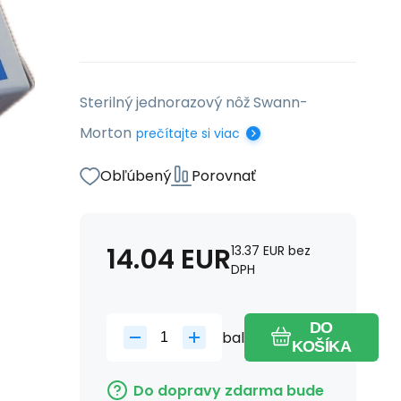
Sterilný jednorazový nôž Swann-
Morton
prečítajte si viac
Obľúbený
Porovnať
14.04
EUR
13.37
EUR
bez
DPH
DO
bal
KOŠÍKA
Do dopravy zdarma bude