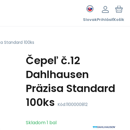
Slovak
Prihlásiť
Košík
sa Standard 100ks
Čepeľ č.12
Dahlhausen
Präzisa Standard
100ks
Kód:
1100000812
Skladom
1
bal