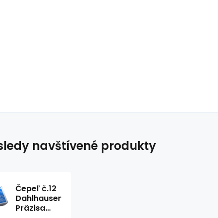
ledy navštívené produkty
Čepeľ č.12
Dahlhausen
Präzisa
Standard