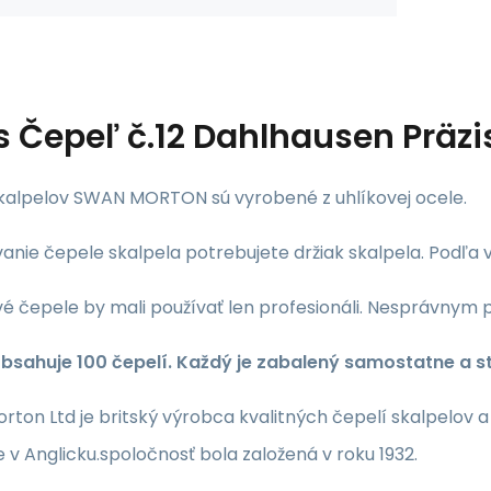
s
Čepeľ č.12 Dahlhausen Präz
kalpelov SWAN MORTON sú vyrobené z uhlíkovej ocele.
anie čepele skalpela potrebujete držiak skalpela. Podľa v
é čepele by mali používať len profesionáli. Nesprávnym 
obsahuje 100 čepelí. Každý je zabalený samostatne a st
ton Ltd je britský výrobca kvalitných čepelí skalpelov a
e v Anglicku.spoločnosť bola založená v roku 1932.