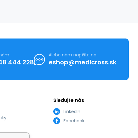
 nám
Alebo nám napíšte na
48 444 228
eshop@medicross.sk
Sledujte nás
LinkedIn
cky
Facebook