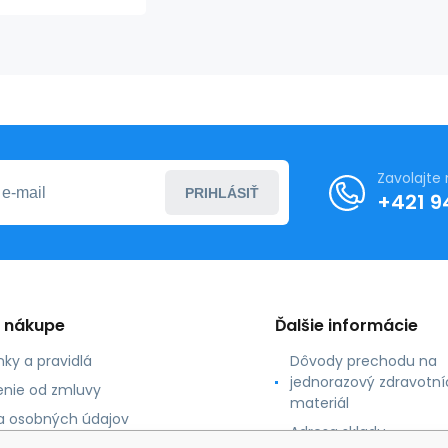
100ks
Zavolajte
PRIHLÁSIŤ
+421 9
o nákupe
Ďalšie informácie
ky a pravidlá
Dôvody prechodu na
jednorazový zdravotní
nie od zmluvy
materiál
 osobných údajov
Adresa skladu