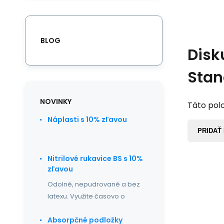
BLOG
Disk
Stan
NOVINKY
Táto polo
Náplasti s 10% zľavou
PRIDAŤ
Nitrilové rukavice BS s 10%
zľavou
Odolné, nepudrované a bez
latexu. Využite časovo o
Absorpčné podložky