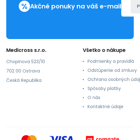
%
Akčné ponuky na váš e-mail
P
Medicross s.r.o.
Všetko o nákupe
Podmienky a pravidlá
Chopinova 523/10
Odstúpenie od zmluvy
702 00 Ostrava
Ochrana osobných úda
Česká Republika
Spôsoby platby
O nás
Kontaktné údaje