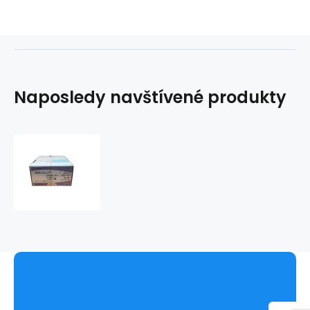
Naposledy navštívené produkty
Chirlac
rapid
fialový
4-
0/
75cm
HR18
(24ks)