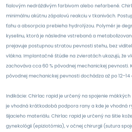
fialovým nedráždivým farbivom alebo nefarbené. Chirl
minimálnu akútnu zápalovú reakciu v tkanivách. Postu
ťahu a absorpcia prebieha hydrolýzou. Polymér je deg
kyselinu, ktorá je následne vstrebaná a metabolizovan
prejavuje postupnou stratou pevnosti stehu, bez vidit
vlákna. Implantačné štúdie na zvieratách ukazujú, že v
zachováva cca 60 % pôvodnej mechanickej pevnosti. K 
pôvodnej mechanickej pevnosti dochádza až po 12–14
Indikácie:
Chirlac rapid je určený na spojenie mäkkých
je vhodná krátkodobá podpora rany a kde je vhodná r
šijacieho materiálu. Chirlac rapid je určený na šitie kože,
gynekológii (epiziotómia), v očnej chirurgii (sutura spoj