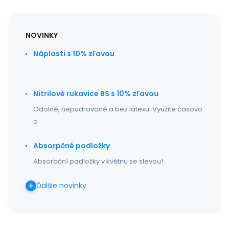
NOVINKY
Náplasti s 10% zľavou
Nitrilové rukavice BS s 10% zľavou
Odolné, nepudrované a bez latexu. Využite časovo
o
Absorpčné podložky
Absorbční podložky v květnu se slevou!
Ďalšie novinky