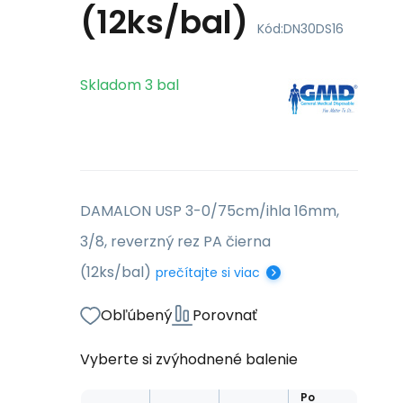
(12ks/bal)
Kód:
DN30DS16
Skladom
3
bal
DAMALON USP 3-0/75cm/ihla 16mm,
3/8, reverzný rez PA čierna
(12ks/bal)
prečítajte si viac
Obľúbený
Porovnať
Vyberte si zvýhodnené balenie
Po