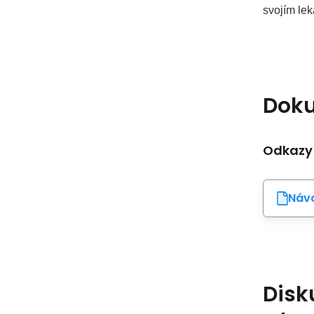
svojím le
Dok
Odkazy
Návo
Disk