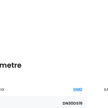
metre
ca:
GMD
E
DN30DS16