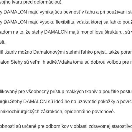
vojho tvaru pred deformáciou).
y DAMALON majú vynikajúcu pevnosť v ťahu a pri používaní st
y DAMALON majú vysokú flexibilitu, vďaka ktorej sa ľahko použ
adom na to, že stehy DAMALON majú monofilovú štruktúru, sú vy
ti.
šití tkanív možno Damalonovými stehmi ľahko prejsť, takže por
lon Stehy sú veľmi hladké.Vďaka tomu sú dobrou voľbou pre m
dikovaný pre všeobecný prístup mäkkých tkanív a použitie postu
urgiu.Stehy DAMALON sú ideálne na uzavretie pokožky a povrch
a mikrochirurgických zákrokoch, epidermálne povrchové.
obnosti sú určené pre odborníkov v oblasti zdravotnej starostlivos