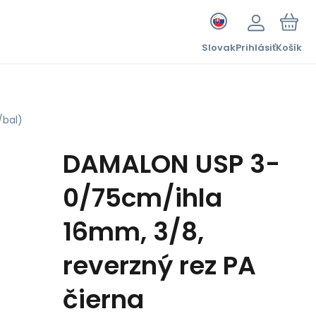
Slovak
Prihlásiť
Košík
/bal)
DAMALON USP 3-
0/75cm/ihla
16mm, 3/8,
reverzný rez PA
čierna