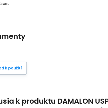
károm.
umenty
d k použití
usia k produktu
DAMALON USP