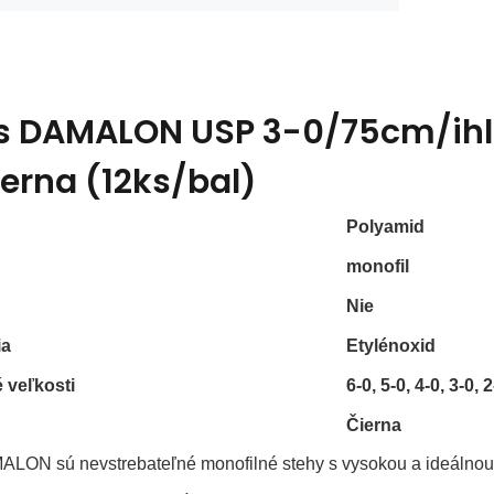
s
DAMALON USP 3-0/75cm/ihla
ierna (12ks/bal)
Polyamid
monofil
Nie
ia
Etylénoxid
 veľkosti
6-0, 5-0, 4-0, 3-0, 2
Čierna
LON sú nevstrebateľné monofilné stehy s vysokou a ideálnou 