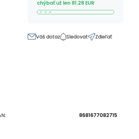
chýbať už len
81.28
EUR
Váš dotaz
Sledovat
Zdieľať
AN:
8681677082715