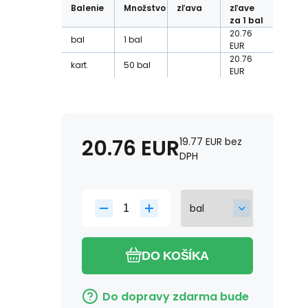
Balenie
Množstvo
zľava
zľave
za 1 bal
20.76
bal
1
bal
EUR
20.76
kart.
50
bal
EUR
20.76
EUR
19.77
EUR
bez
DPH
DO KOŠÍKA
Do dopravy zdarma bude