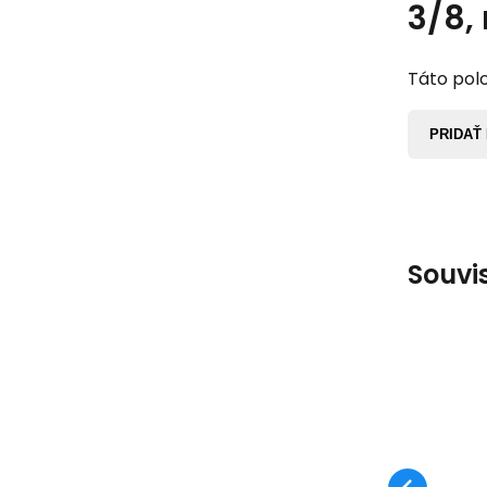
3/8,
Táto polo
PRIDAŤ
Souvi
O
Op
Cl