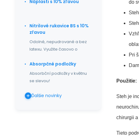
Náplasti s 10% zľavou
do s
Steh
Steh
Nitrilové rukavice BS s 10%
zľavou
Vzhľ
Odolné, nepudrované a bez
oblas
latexu. Využite časovo o
Pri 
Absorpčné podložky
Dama
Absorbční podložky v květnu
se slevou!
Použitie:
Ďalšie novinky
Steh je in
neurochir
chirurgii 
Tieto podr