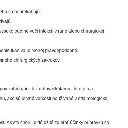
ehu sa nepretiahujú.
ívajú.
soko odolné voči infekcii v rane alebo chirurgickej
anenie tkaniva je menej pravdepodobné.
noho chirurgických zákrokov.
pov zahŕňajúcich kardiovaskulárnu chirurgiu a
u, ako sú jemné veľkosti používané v oftalmologickej
ti.Ak ste chorí, je dôležité zdieľať účinky prípravku so