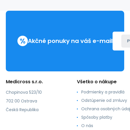
(1ks)
%
Akčné ponuky na váš e-mail
P
Medicross s.r.o.
Všetko o nákupe
Podmienky a pravidlá
Chopinova 523/10
Odstúpenie od zmluvy
702 00 Ostrava
Ochrana osobných úda
Česká Republika
Spôsoby platby
O nás