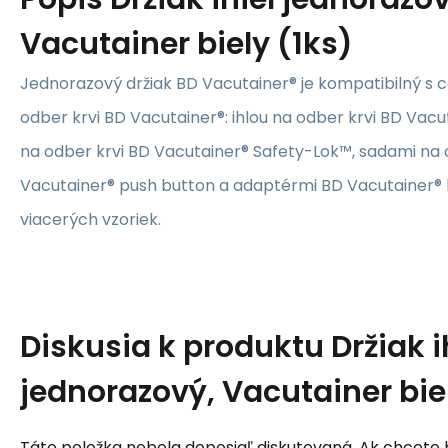
Vacutainer biely (1ks)
Jednorazový držiak BD Vacutainer® je kompatibilný s
odber krvi BD Vacutainer®: ihlou na odber krvi BD Vacu
na odber krvi BD Vacutainer® Safety-Lok™, sadami na 
Vacutainer® push button a adaptérmi BD Vacutainer® 
viacerých vzoriek.
Diskusia k produktu
Držiak i
jednorazový, Vacutainer biel
Táto položka nebola doposiaľ diskutovaná. Ak chcete by