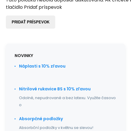
tlačidlo Pridať príspevok
PRIDAŤ PRÍSPEVOK
NOVINKY
Náplasti s 10% zľavou
Nitrilové rukavice BS s 10% zľavou
Odolné, nepudrované a bez latexu. Využite časovo
o
Absorpčné podložky
Absorbční podložky v květnu se slevou!