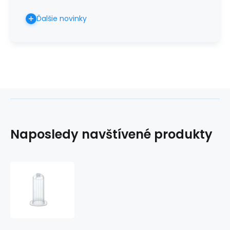
Ďalšie novinky
Naposledy navštívené produkty
Držiak
ihiel
jednorazový,
Vacutainer
biely