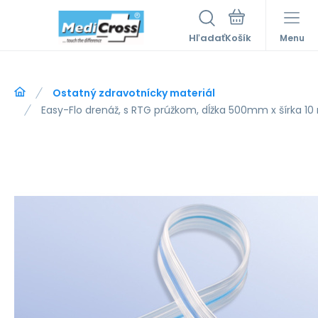
Hľadať
Menu
Ostatný zdravotnícky materiál
Easy-Flo drenáž, s RTG prúžkom, dĺžka 500mm x šírka 1