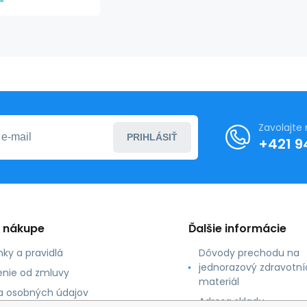
& EEG
250ml
Zavolajte
PRIHLÁSIŤ
+421 9
o nákupe
Ďalšie informácie
ky a pravidlá
Dôvody prechodu na
jednorazový zdravotní
nie od zmluvy
materiál
 osobných údajov
Adresa skladu