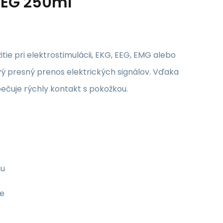
 EEG 250ml
itie pri elektrostimulácii, EKG, EEG, EMG alebo
vý presný prenos elektrických signálov. Vďaka
zpečuje rýchly kontakt s pokožkou.
mu
ke