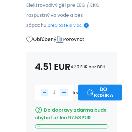
Elektrovodivý gél pre EEG / EKG,
rozpustný vo vode a bez
zápachu
prečítajte si viac
Obľúbený
Porovnať
4.51
EUR
4.30
EUR
bez DPH
DO
ks
KOŠÍKA
Do dopravy zdarma bude
chýbať už len
97.53
EUR