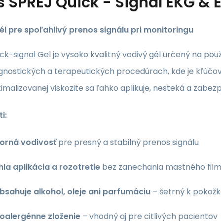
s
SPREJ Quick - Signál EKG &
él pre spoľahlivý prenos signálu pri monitoringu
ck-signal Gel je vysoko kvalitný vodivý gél určený na použ
agnostických a terapeutických procedúrach, kde je kľúčo
timalizovanej viskozite sa ľahko aplikuje, nesteká a zabe
i:
orná vodivosť
pre presný a stabilný prenos signálu
la aplikácia a rozotretie
bez zanechania mastného fil
bsahuje alkohol, oleje ani parfumáciu
– šetrný k pokož
oalergénne zloženie
– vhodný aj pre citlivých pacientov