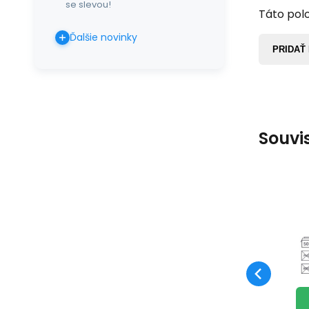
se slevou!
Táto polo
Ďalšie novinky
PRIDAŤ
Souvi
ur
os
zá