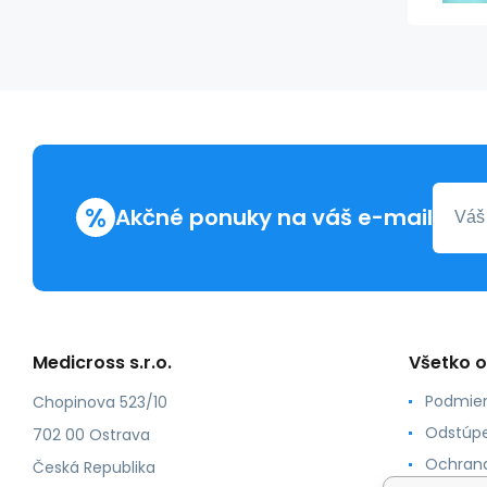
%
Akčné ponuky na váš e-mail
Medicross s.r.o.
Všetko 
Podmien
Chopinova 523/10
Odstúpe
702 00 Ostrava
Ochrana
Česká Republika