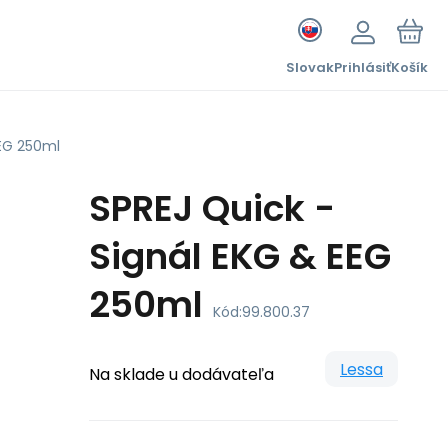
Slovak
Prihlásiť
Košík
EEG 250ml
SPREJ Quick -
Signál EKG & EEG
250ml
Kód:
99.800.37
Lessa
Na sklade u dodávateľa