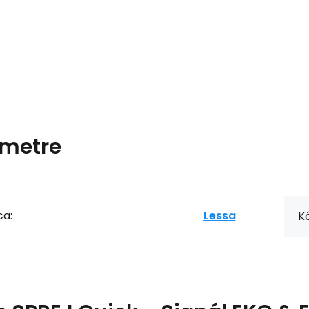
metre
ca:
Lessa
Kó