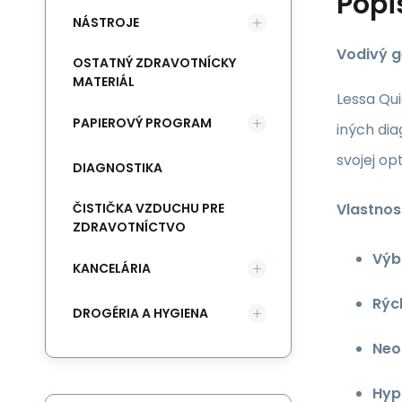
Popi
NÁSTROJE
Vodivý g
OSTATNÝ ZDRAVOTNÍCKY
MATERIÁL
Lessa Qui
PAPIEROVÝ PROGRAM
iných di
svojej op
DIAGNOSTIKA
Vlastnost
ČISTIČKA VZDUCHU PRE
ZDRAVOTNÍCTVO
Výb
KANCELÁRIA
Rých
DROGÉRIA A HYGIENA
Neo
Hyp