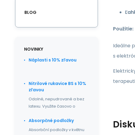
Ľah
BLOG
Použitie:
Ideálne p
NOVINKY
s elektró
Náplasti s 10% zľavou
Elektrick
terapeuti
Nitrilové rukavice BS s 10%
zľavou
Odolné, nepudrované a bez
latexu. Využite časovo o
Absorpčné podložky
Disk
Absorbční podložky v květnu