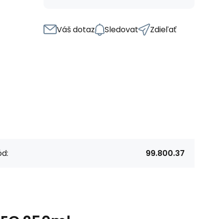
Váš dotaz
Sledovat
Zdieľať
d:
99.800.37