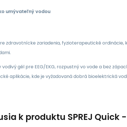
ko umývateľný vodou
re zdravotnícke zariadenia, fyzioterapeutické ordinácie,
dami.
y vodivý gél pre EEG/EKG, rozpustný vo vode a bez zápac
cké aplikácie, kde je vyžadovaná dobrá bioelektrická vodi
usia k produktu
SPREJ Quick -