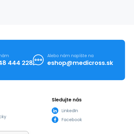
 nám
Alebo nám napíšte na
48 444 228
eshop@medicross.sk
Sledujte nás
LinkedIn
cky
Facebook