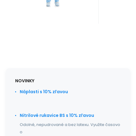
NOVINKY
Náplasti s 10% zľavou
Nitrilové rukavice BS s 10% zľavou
Odolné, nepudrované a bez latexu. Využite časovo
o