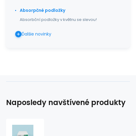
Absorpčné podložky
Absorbční podložky v květnu se slevou!
Ďalšie novinky
Naposledy navštívené produkty
FILAPEAU,
3/0