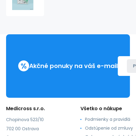
USP,
3/8
zakrivenie,
reverzný
rez,
ihla:
20,
vlákno:
90
(36ks/bal)
%
Akčné ponuky na váš e-mail
modrá
P
Medicross s.r.o.
Všetko o nákupe
Podmienky a pravidlá
Chopinova 523/10
Odstúpenie od zmluvy
702 00 Ostrava