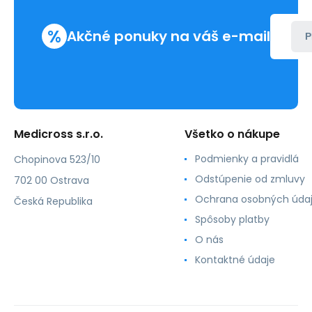
%
Akčné ponuky na váš e-mail
P
Medicross s.r.o.
Všetko o nákupe
Podmienky a pravidlá
Chopinova 523/10
Odstúpenie od zmluvy
702 00 Ostrava
Ochrana osobných úda
Česká Republika
Spôsoby platby
O nás
Kontaktné údaje