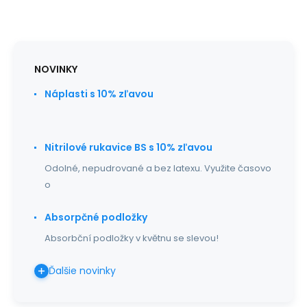
NOVINKY
Náplasti s 10% zľavou
Nitrilové rukavice BS s 10% zľavou
Odolné, nepudrované a bez latexu. Využite časovo
o
Absorpčné podložky
Absorbční podložky v květnu se slevou!
Ďalšie novinky