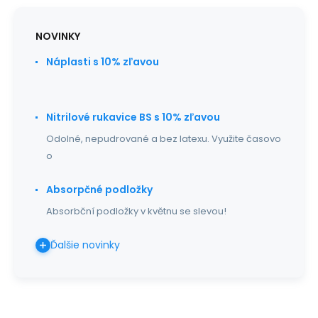
NOVINKY
Náplasti s 10% zľavou
Nitrilové rukavice BS s 10% zľavou
Odolné, nepudrované a bez latexu. Využite časovo
o
Absorpčné podložky
Absorbční podložky v květnu se slevou!
Ďalšie novinky