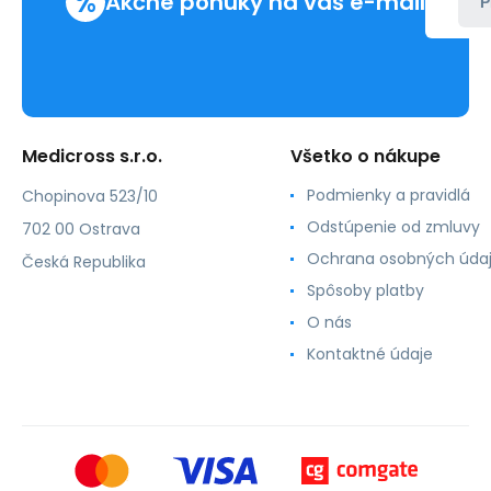
%
Akčné ponuky na váš e-mail
P
Medicross s.r.o.
Všetko o nákupe
Podmienky a pravidlá
Chopinova 523/10
Odstúpenie od zmluvy
702 00 Ostrava
Ochrana osobných úda
Česká Republika
Spôsoby platby
O nás
Kontaktné údaje