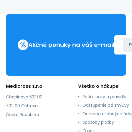
viečka
%
Akčné ponuky na váš e-mail
P
Medicross s.r.o.
Všetko o nákupe
Podmienky a pravidlá
Chopinova 523/10
Odstúpenie od zmluvy
702 00 Ostrava
Ochrana osobných úda
Česká Republika
Spôsoby platby
O nás