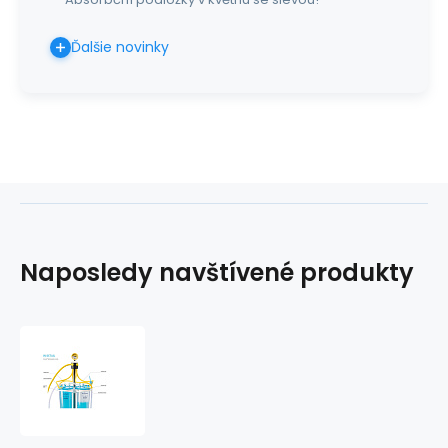
Ďalšie novinky
Naposledy navštívené produkty
Fľaša
Monokit
2
l
bez