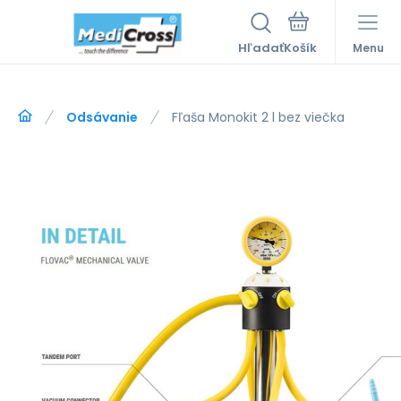
Hľadať
Menu
Odsávanie
Fľaša Monokit 2 l bez viečka