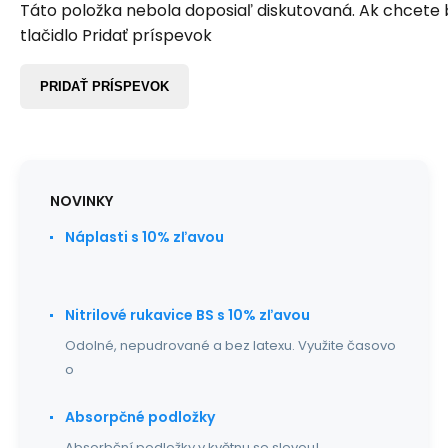
Táto položka nebola doposiaľ diskutovaná. Ak chcete by
tlačidlo Pridať príspevok
PRIDAŤ PRÍSPEVOK
NOVINKY
Náplasti s 10% zľavou
Nitrilové rukavice BS s 10% zľavou
Odolné, nepudrované a bez latexu. Využite časovo
o
Absorpčné podložky
Absorbční podložky v květnu se slevou!