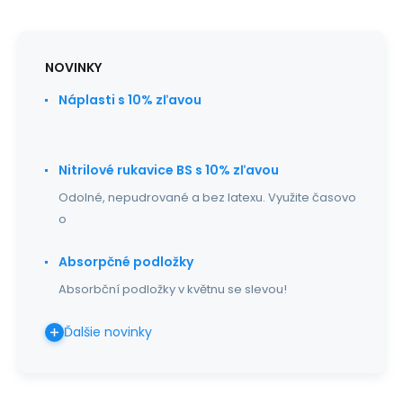
NOVINKY
Náplasti s 10% zľavou
Nitrilové rukavice BS s 10% zľavou
Odolné, nepudrované a bez latexu. Využite časovo
o
Absorpčné podložky
Absorbční podložky v květnu se slevou!
Ďalšie novinky