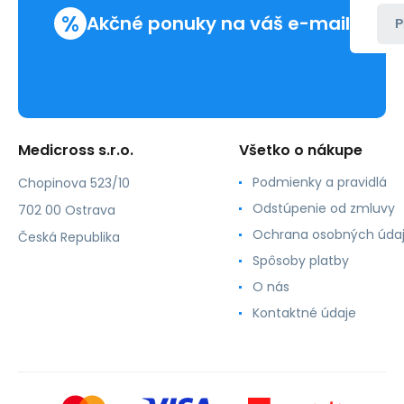
%
Akčné ponuky na váš e-mail
P
Medicross s.r.o.
Všetko o nákupe
Podmienky a pravidlá
Chopinova 523/10
Odstúpenie od zmluvy
702 00 Ostrava
Ochrana osobných úda
Česká Republika
Spôsoby platby
O nás
Kontaktné údaje