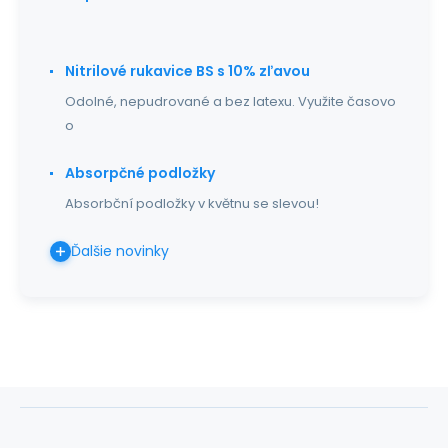
Nitrilové rukavice BS s 10% zľavou
Odolné, nepudrované a bez latexu. Využite časovo
o
Absorpčné podložky
Absorbční podložky v květnu se slevou!
Ďalšie novinky