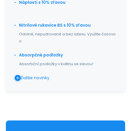
Náplasti s 10% zľavou
Nitrilové rukavice BS s 10% zľavou
Odolné, nepudrované a bez latexu. Využite časovo
o
Absorpčné podložky
Absorbční podložky v květnu se slevou!
Ďalšie novinky