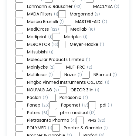
Lohmann & Rauscher
MACLYSA
(42)
(2)
MADA Filters
Margomed
(1)
(3)
Mascia Brunelli
MASTER-AID
(1)
(2)
MediCross
Medilab
(123)
(10)
Mediprint
Medplus
(1)
(1)
MERCATOR
Meyer-Haake
(16)
(1)
Mitsubishi
(1)
Molecular Products Limited
(1)
Molnlycke
MUF-PRO
(2)
(2)
Multilaser
Nazar
NEomed
(1)
(1)
(1)
Ningbo Pinmed Instruments Co., Ltd.
(1)
NOUVAG AG
OBZOR Zlín
(2)
(1)
Paclan
Panasonic
(2)
(2)
Panep
Papernet
pdi
(26)
(17)
(1)
Peters
pfm medical
(61)
(12)
Pietrasanta Pharma
PMS
(4)
(82)
POLYMED
Procter & Gamble
(1)
(1)
Procter & Gamble
Profod
(2)
(6)