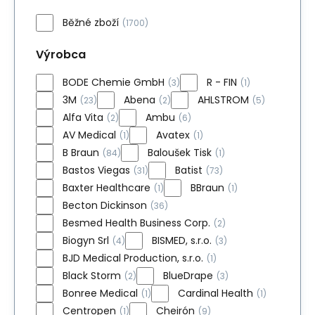
Běžné zboží
(1700)
Výrobca
BODE Chemie GmbH
R - FIN
(3)
(1)
3M
Abena
AHLSTROM
(23)
(2)
(5)
Alfa Vita
Ambu
(2)
(6)
AV Medical
Avatex
(1)
(1)
B Braun
Baloušek Tisk
(84)
(1)
Bastos Viegas
Batist
(31)
(73)
Baxter Healthcare
BBraun
(1)
(1)
Becton Dickinson
(36)
Besmed Health Business Corp.
(2)
Biogyn Srl
BISMED, s.r.o.
(4)
(3)
BJD Medical Production, s.r.o.
(1)
Black Storm
BlueDrape
(2)
(3)
Bonree Medical
Cardinal Health
(1)
(1)
Centropen
Cheirón
(1)
(9)