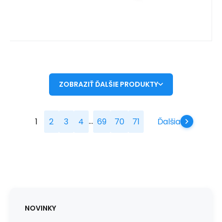
ZOBRAZIŤ ĎALŠIE PRODUKTY
...
1
2
3
4
69
70
71
Ďalšia
NOVINKY