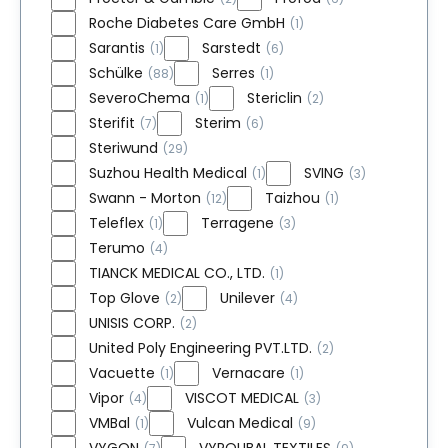
Roche Diabetes Care GmbH
(1)
Sarantis
Sarstedt
(1)
(6)
Schülke
Serres
(88)
(1)
SeveroChema
Stericlin
(1)
(2)
Sterifit
Sterim
(7)
(6)
Steriwund
(29)
Suzhou Health Medical
SVING
(1)
(3)
Swann - Morton
Taizhou
(12)
(1)
Teleflex
Terragene
(1)
(3)
Terumo
(4)
TIANCK MEDICAL CO., LTD.
(1)
Top Glove
Unilever
(2)
(4)
UNISIS CORP.
(2)
United Poly Engineering PVT.LTD.
(2)
Vacuette
Vernacare
(1)
(1)
Vipor
VISCOT MEDICAL
(4)
(3)
VMBal
Vulcan Medical
(1)
(9)