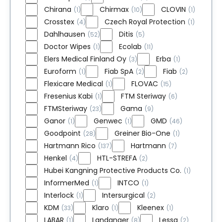
Chirana
Chirmax
CLOVIN
(1)
(10)
(1)
Crosstex
Czech Royal Protection
(4)
(1)
Dahlhausen
Ditis
(52)
(5)
Doctor Wipes
Ecolab
(1)
(11)
Elers Medical Finland Oy
Erba
(3)
(1)
Euroform
Fiab SpA
Fiab
(1)
(2)
(2)
Flexicare Medical
FLOVAC
(1)
(15)
Fresenius Kabi
FTM Steriway
(1)
(6)
FTMSteriway
Gama
(23)
(9)
Ganor
Genwec
GMD
(1)
(1)
(46)
Goodpoint
Greiner Bio-One
(28)
(1)
Hartmann Rico
Hartmann
(137)
(7)
Henkel
HTL-STREFA
(4)
(2)
Hubei Kangning Protective Products Co.
(1)
InformerMed
INTCO
(1)
(1)
Interlock
Intersurgical
(1)
(2)
KDM
Klaro
Kleenex
(33)
(1)
(1)
LABAR
Landanger
Lessa
(1)
(8)
(2)