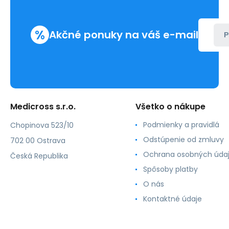
%
Akčné ponuky na váš e-mail
P
Medicross s.r.o.
Všetko o nákupe
Podmienky a pravidlá
Chopinova 523/10
Odstúpenie od zmluvy
702 00 Ostrava
Ochrana osobných úda
Česká Republika
Spôsoby platby
O nás
Kontaktné údaje