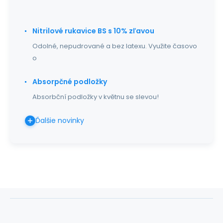
Nitrilové rukavice BS s 10% zľavou
Odolné, nepudrované a bez latexu. Využite časovo
o
Absorpčné podložky
Absorbční podložky v květnu se slevou!
Ďalšie novinky