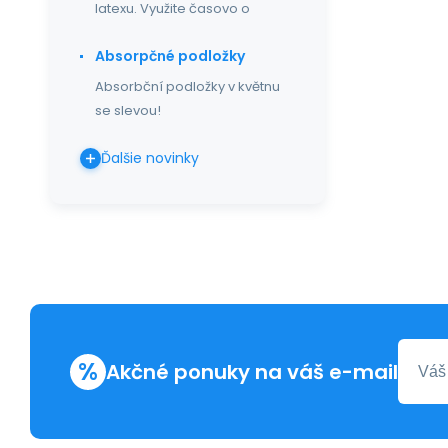
latexu. Využite časovo o
Absorpčné podložky
Absorbční podložky v květnu
se slevou!
Ďalšie novinky
%
Akčné ponuky na váš e-mail