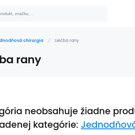
dnodňová chirurgia
Liečba rany
čba rany
gória neobsahuje žiadne prod
adenej kategórie:
Jednodňová