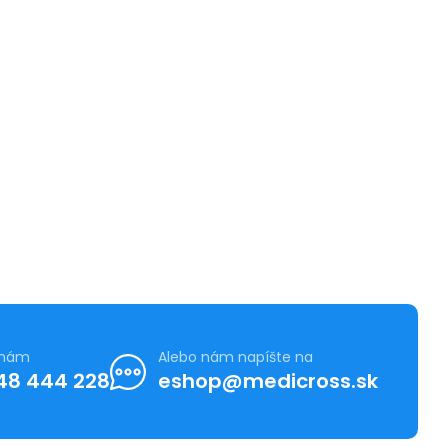
 nám
Alebo nám napíšte na
48 444 228
eshop@medicross.sk