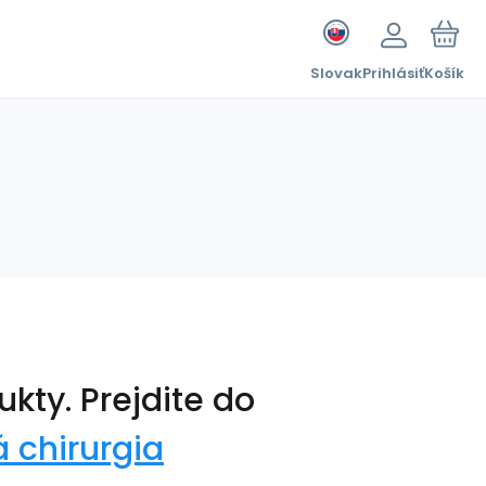
Slovak
Prihlásiť
Košík
ukty.
Prejdite do
 chirurgia