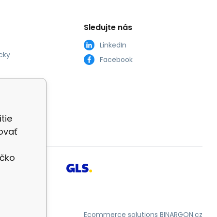
Sledujte nás
LinkedIn
cky
Facebook
tie
ovať
íčko
Ecommerce solutions
BINARGON.cz