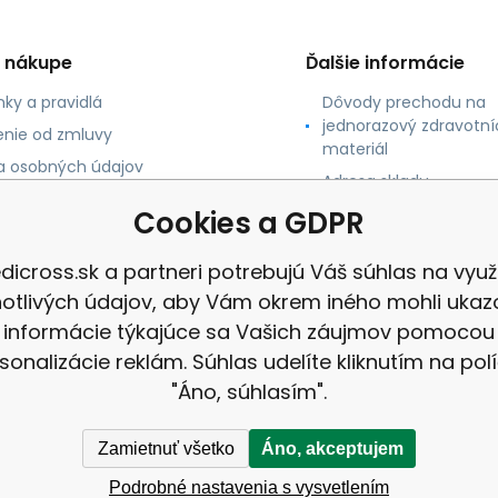
o nákupe
Ďalšie informácie
ky a pravidlá
Dôvody prechodu na
jednorazový zdravotní
nie od zmluvy
materiál
 osobných údajov
Adresa skladu
 platby
Cookies a GDPR
né údaje
dicross.sk a partneri potrebujú Váš súhlas na využi
notlivých údajov, aby Vám okrem iného mohli ukaz
informácie týkajúce sa Vašich záujmov pomocou
sonalizácie reklám. Súhlas udelíte kliknutím na pol
"Áno, súhlasím".
Zamietnuť všetko
Áno, akceptujem
Podrobné nastavenia s vysvetlením
 |
Mapa stránok