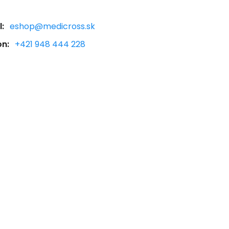
:
eshop@medicross.sk
on:
+421 948 444 228