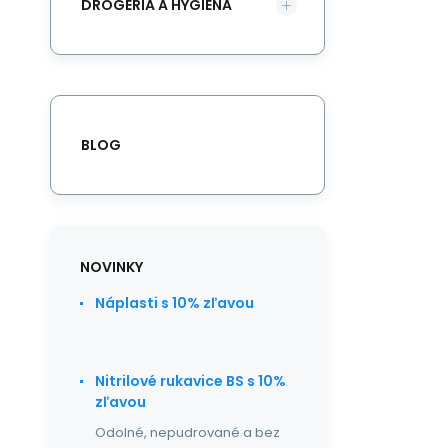
DROGÉRIA A HYGIENA
BLOG
NOVINKY
Náplasti s 10% zľavou
Nitrilové rukavice BS s 10%
zľavou
Odolné, nepudrované a bez