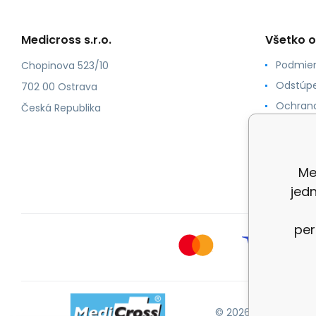
Medicross s.r.o.
Všetko 
Podmien
Chopinova 523/10
Odstúpe
702 00 Ostrava
Ochrana
Česká Republika
Spôsoby
O nás
Kontakt
Me
jed
per
© 2026 Medicross.sk