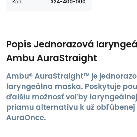
Kód:
324-400-000
Popis
Jednorazová larynge
Ambu AuraStraight
Ambu® AuraStraight™ je jednoraz
laryngeálna maska. Poskytuje po
ďalšiu možnosť voľby laryngeálne
priamu alternatívu k už obľúbene
AuraOnce.