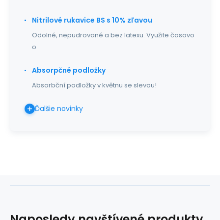
Nitrilové rukavice BS s 10% zľavou
Odolné, nepudrované a bez latexu. Využite časovo
o
Absorpčné podložky
Absorbční podložky v květnu se slevou!
Ďalšie novinky
Naposledy navštívené produkty