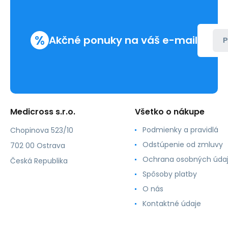
%
Akčné ponuky na váš e-mail
P
Medicross s.r.o.
Všetko o nákupe
Podmienky a pravidlá
Chopinova 523/10
Odstúpenie od zmluvy
702 00 Ostrava
Ochrana osobných úda
Česká Republika
Spôsoby platby
O nás
Kontaktné údaje