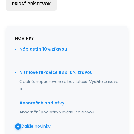
PRIDAŤ PRÍSPEVOK
NOVINKY
Náplasti s 10% zľavou
Nitrilové rukavice BS s 10% zľavou
Odolné, nepudrované a bez latexu. Využite časovo
o
Absorpčné podložky
Absorbční podložky v květnu se slevou!
Ďalšie novinky