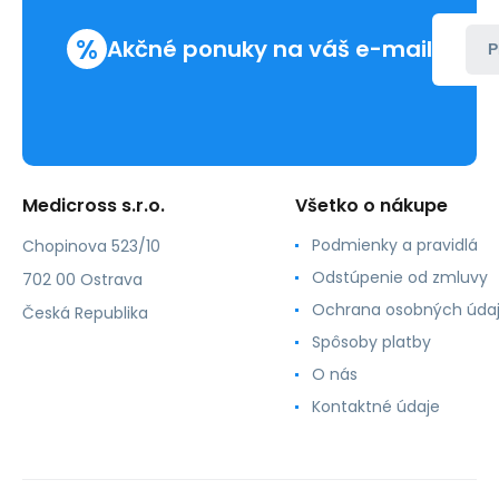
%
Akčné ponuky na váš e-mail
P
Medicross s.r.o.
Všetko o nákupe
Podmienky a pravidlá
Chopinova 523/10
Odstúpenie od zmluvy
702 00 Ostrava
Ochrana osobných úda
Česká Republika
Spôsoby platby
O nás
Kontaktné údaje