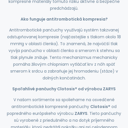
kompresné materiály tomuto riziku aktívne a bezpečne
predchádzajú.
Ako funguje antitrombotická kompresia?
Antitrombotické pančuchy využívajú systém takzvanej
odstupňovanej kompresie (najčastejšie s tlakom okolo 18
mmHg v oblasti členka). To znamená, že najväčší tlak
vyvíja pančucha v oblasti členka a smerom k stehnu sa
tlak plynule znižuje. Tento mechanizmus mechanicky
pomáha žilovým chlopniam vytláčať krv z nôh späť
smerom k srdcu a zabraňuje jej hromadeniu (stáze) v
dolných končatinách.
Spoľahlivé pančuchy Clotosis® od výrobcu ZARYS
V našom sortimente sa spoliehame na osvedčené
antitrombotické kompresné pančuchy
Clotosis®
od
popredného európskeho výrobcu
ZARYS
. Tieto pančuchy
sú vyrobené z priedušného a na dotyk príjemného
materiálu, ktorý nedráždi pokožku ani pri celodennom