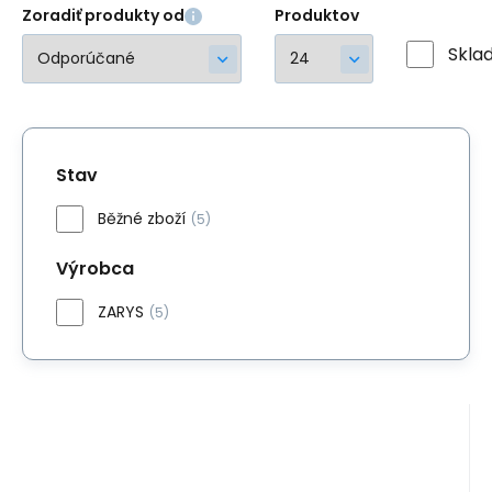
Zoradiť produkty od
Produktov
Skla
Stav
Běžné zboží
(5)
Výrobca
ZARYS
(5)
Kód:
CS1W18AG-L
Skladom
>5
ks
12.08
EUR
Clotosis® antitrombotické