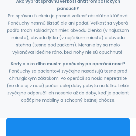
Ako vybrať správnu veľkosť antitrombotických
pančúch?
Pre správnu funkciu je presná veľkosť absolútne kľúčová.
Pančuchy nesmú škrtať, ale ani padať. Veľkosť sa vyberá
podľa troch základných mier: obvodu členka (v najužšom
mieste), obvodu lýtka (v najširšom mieste) a obvodu
stehna (tesne pod zadkom). Meranie by sa malo
vykonávať ideálne ráno, keď nohy nie sú opuchnuté.
Kedy a ako dlho musím pančuchy po operácii nosiť?
Pančuchy sa pacientovi zvyčajne nasadzujú tesne pred
chirurgickým zákrokom. Po operácii sa nosia nepretržite
(vo dne aj v noci) počas celej doby pobytu na lôžku. Lekár
zvyčajne odporučí ich nosenie až do doby, keď je pacient
opäť plne mobilný a schopný bežnej chôdze.