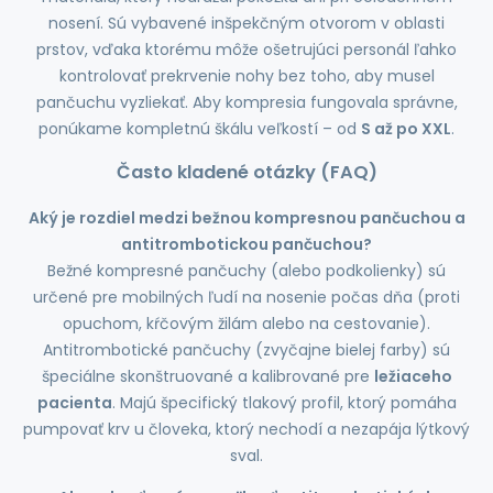
nosení. Sú vybavené inšpekčným otvorom v oblasti
prstov, vďaka ktorému môže ošetrujúci personál ľahko
kontrolovať prekrvenie nohy bez toho, aby musel
pančuchu vyzliekať. Aby kompresia fungovala správne,
ponúkame kompletnú škálu veľkostí – od
S až po XXL
.
Často kladené otázky (FAQ)
Aký je rozdiel medzi bežnou kompresnou pančuchou a
antitrombotickou pančuchou?
Bežné kompresné pančuchy (alebo podkolienky) sú
určené pre mobilných ľudí na nosenie počas dňa (proti
opuchom, kŕčovým žilám alebo na cestovanie).
Antitrombotické pančuchy (zvyčajne bielej farby) sú
špeciálne skonštruované a kalibrované pre
ležiaceho
pacienta
. Majú špecifický tlakový profil, ktorý pomáha
pumpovať krv u človeka, ktorý nechodí a nezapája lýtkový
sval.