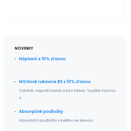
NOVINKY
Náplasti s 10% zľavou
Nitrilové rukavice BS s 10% zľavou
Odolné, nepudrované a bez latexu. Využite časovo
o
Absorpčné podložky
Absorbční podložky v květnu se slevou!