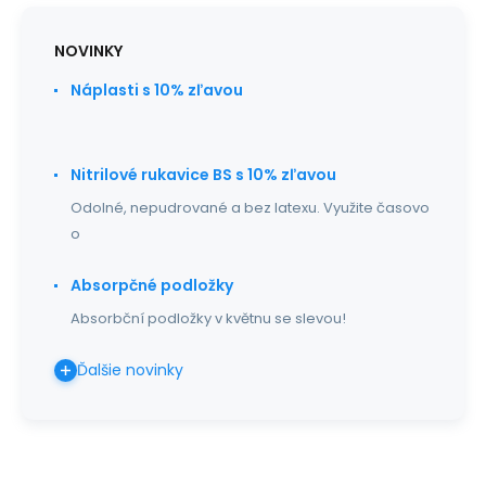
NOVINKY
Náplasti s 10% zľavou
Nitrilové rukavice BS s 10% zľavou
Odolné, nepudrované a bez latexu. Využite časovo
o
Absorpčné podložky
Absorbční podložky v květnu se slevou!
Ďalšie novinky