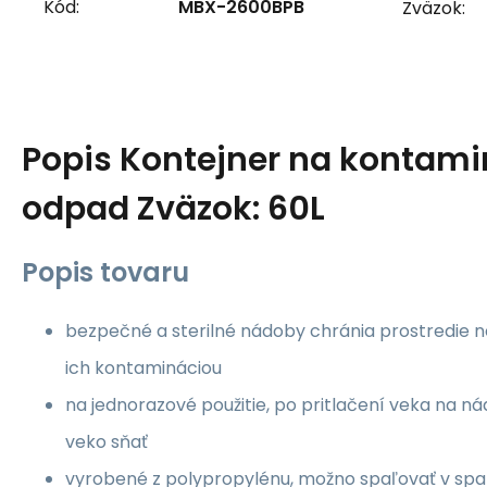
Kód:
MBX-2600BPB
Zväzok:
Popis
Kontejner na kontam
odpad Zväzok: 60L
Popis tovaru
bezpečné a sterilné nádoby chránia prostredie n
ich kontamináciou
na jednorazové použitie, po pritlačení veka na ná
veko sňať
vyrobené z polypropylénu, možno spaľovať v spa