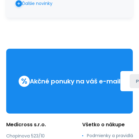
Ďalšie novinky
%
Akčné ponuky na váš e-mail
P
Medicross s.r.o.
Všetko o nákupe
Podmienky a pravidlá
Chopinova 523/10