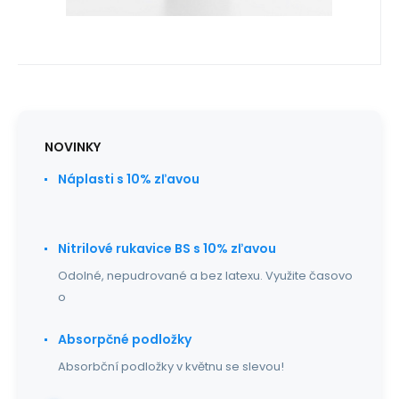
NOVINKY
Náplasti s 10% zľavou
Nitrilové rukavice BS s 10% zľavou
Odolné, nepudrované a bez latexu. Využite časovo
o
Absorpčné podložky
Absorbční podložky v květnu se slevou!