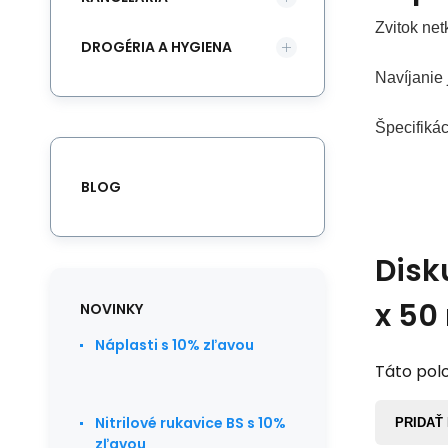
Zvitok net
DROGÉRIA A HYGIENA
Navíjanie 
Špecifiká
BLOG
Disk
x 50
NOVINKY
Náplasti s 10% zľavou
Táto polo
Nitrilové rukavice BS s 10%
PRIDAŤ
zľavou