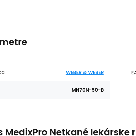
metre
ca:
WEBER & WEBER
E
MN70N-50-B
s
MedixPro Netkané lekárske r