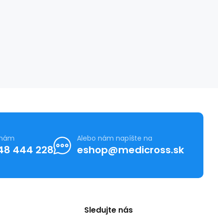
 nám
Alebo nám napíšte na
48 444 228
eshop@medicross.sk
Sledujte nás