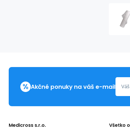
%
Akčné ponuky na váš e-mail
Medicross s.r.o.
Všetko 