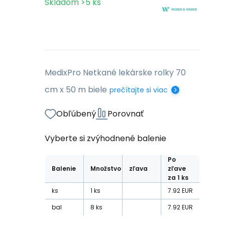
Skladom
>5
ks
MedixPro Netkané lekárske rolky 70
cm x 50 m biele
prečítajte si viac
Obľúbený
Porovnať
Vyberte si zvýhodnené balenie
Po
Balenie
Množstvo
zľava
zľave
za 1 ks
ks
1
ks
7.92
EUR
bal
8
ks
7.92
EUR