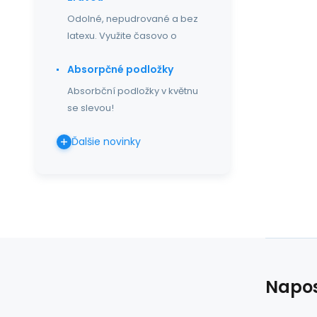
Odolné, nepudrované a bez
latexu. Využite časovo o
Absorpčné podložky
Absorbční podložky v květnu
se slevou!
Ďalšie novinky
Napos