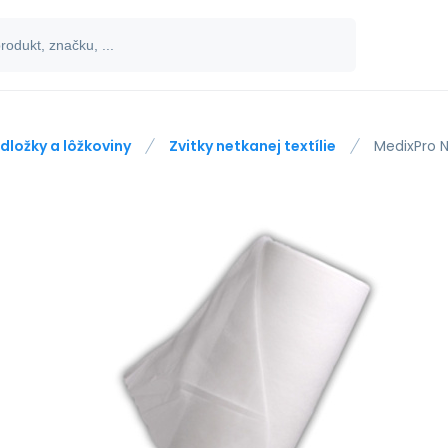
dložky a lôžkoviny
Zvitky netkanej textílie
MedixPro N