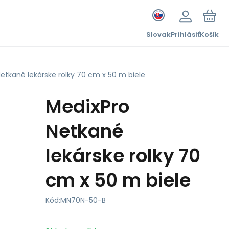
Slovak
Prihlásiť
Košík
etkané lekárske rolky 70 cm x 50 m biele
MedixPro
Netkané
lekárske rolky 70
cm x 50 m biele
Kód:
MN70N-50-B