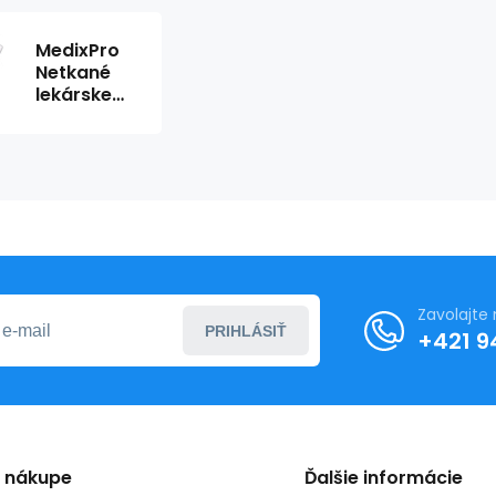
MedixPro
Netkané
lekárske
rolky 70
cm x 50 m
biele
Zavolajte
PRIHLÁSIŤ
+421 9
o nákupe
Ďalšie informácie