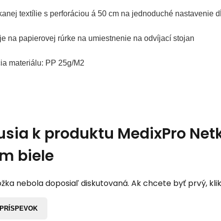
kanej textílie s perforáciou á 50 cm na jednoduché nastavenie 
je na papierovej rúrke na umiestnenie na odvíjací stojan
cia materiálu: PP 25g/M2
usia k produktu
MedixPro Netk
 m biele
žka nebola doposiaľ diskutovaná. Ak chcete byť prvý, klik
 PRÍSPEVOK