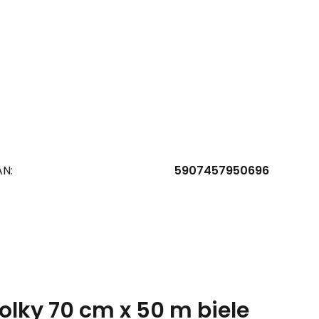
AN:
5907457950696
olky 70 cm x 50 m biele