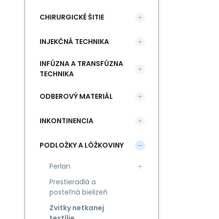
CHIRURGICKÉ ŠITIE
INJEKČNÁ TECHNIKA
INFÚZNA A TRANSFÚZNA
TECHNIKA
ODBEROVÝ MATERIÁL
INKONTINENCIA
PODLOŽKY A LÔŽKOVINY
Perlan
Prestieradlá a
posteľná bielizeň
Zvitky netkanej
textílie