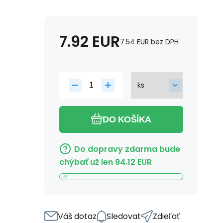
7.92
EUR
7.54
EUR
bez DPH
DO KOŠÍKA
Do dopravy zdarma bude
chýbať už len
94.12
EUR
Váš dotaz
Sledovat
Zdieľať