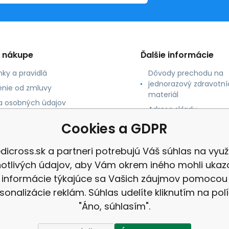
o nákupe
Ďalšie informácie
ky a pravidlá
Dôvody prechodu na
jednorazový zdravotní
nie od zmluvy
materiál
 osobných údajov
Adresa skladu
 platby
Cookies a GDPR
né údaje
dicross.sk a partneri potrebujú Váš súhlas na využi
notlivých údajov, aby Vám okrem iného mohli ukaz
informácie týkajúce sa Vašich záujmov pomocou
sonalizácie reklám. Súhlas udelíte kliknutím na pol
"Áno, súhlasím".