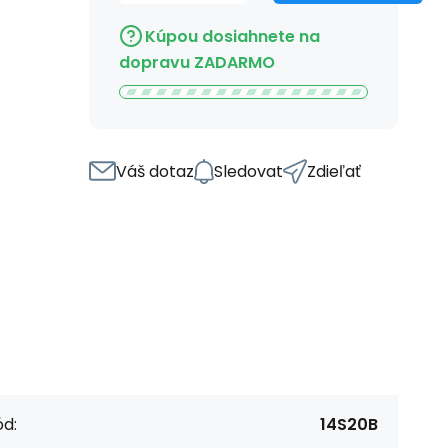
Kúpou dosiahnete na
dopravu ZADARMO
Váš dotaz
Sledovat
Zdieľať
d:
14S20B