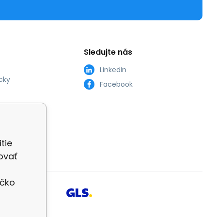
Sledujte nás
LinkedIn
cky
Facebook
tie
ovať
íčko