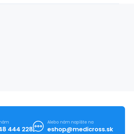
 nám
Alebo nám napíšte na
48 444 228
eshop@medicross.sk