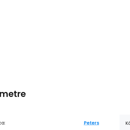
metre
ca:
Peters
Kó