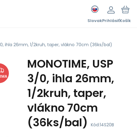
Slovak
Prihlásiť
Košík
, ihla 26mm, 1/2kruh, taper, vlákno 70cm (36ks/bal)
MONOTIME, USP
3/0, ihla 26mm,
RMA
1/2kruh, taper,
vlákno 70cm
(36ks/bal)
Kód:
14S20B