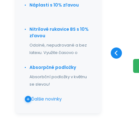
Náplasti s 10% zľavou
O
Nitrilové rukavice BS s 10%
Op
zľavou
Cl
Odolné, nepudrované a bez
latexu. Využite časovo o
Absorpčné podložky
Absorbční podložky v květnu
se slevou!
Ďalšie novinky