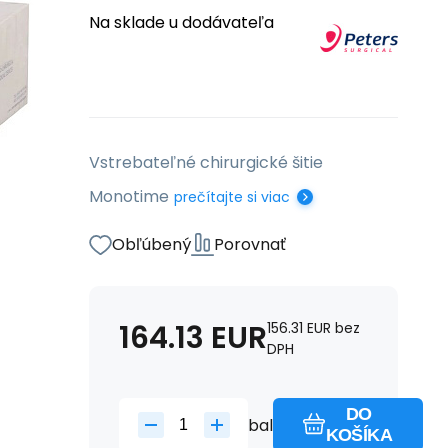
Na sklade u dodávateľa
Vstrebateľné chirurgické šitie
Monotime
prečítajte si viac
Obľúbený
Porovnať
164.13
EUR
156.31
EUR
bez
DPH
DO
bal
KOŠÍKA