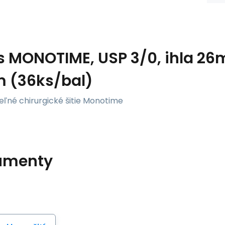
s
MONOTIME, USP 3/0, ihla 26m
 (36ks/bal)
eľné chirurgické šitie Monotime
umenty