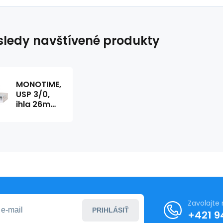
ledy navštívené produkty
MONOTIME,
USP 3/0,
ihla 26mm,
1/2kruh,
taper,
vlákno
70cm
(36ks/bal)
Zavolajte
PRIHLÁSIŤ
+421 9