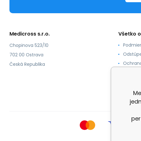
Medicross s.r.o.
Všetko 
Podmien
Chopinova 523/10
Odstúpe
702 00 Ostrava
Ochrana
Česká Republika
Spôsoby
O nás
Kontakt
Me
jed
per