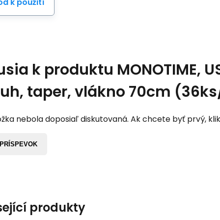
d k použití
usia k produktu
MONOTIME, US
ruh, taper, vlákno 70cm (36ks
žka nebola doposiaľ diskutovaná. Ak chcete byť prvý, klik
 PRÍSPEVOK
sející produkty