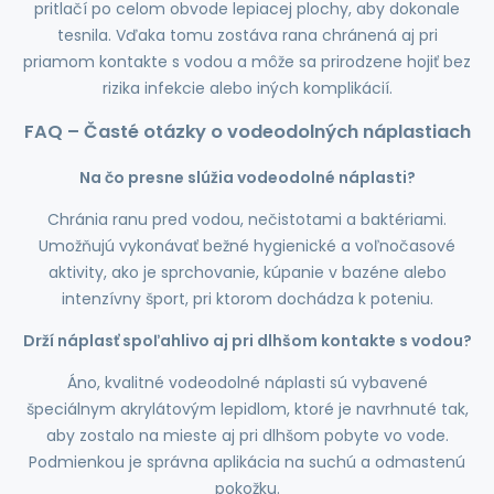
pritlačí po celom obvode lepiacej plochy, aby dokonale
tesnila. Vďaka tomu zostáva rana chránená aj pri
priamom kontakte s vodou a môže sa prirodzene hojiť bez
rizika infekcie alebo iných komplikácií.
FAQ – Časté otázky o vodeodolných náplastiach
Na čo presne slúžia vodeodolné náplasti?
Chránia ranu pred vodou, nečistotami a baktériami.
Umožňujú vykonávať bežné hygienické a voľnočasové
aktivity, ako je sprchovanie, kúpanie v bazéne alebo
intenzívny šport, pri ktorom dochádza k poteniu.
Drží náplasť spoľahlivo aj pri dlhšom kontakte s vodou?
Áno, kvalitné vodeodolné náplasti sú vybavené
špeciálnym akrylátovým lepidlom, ktoré je navrhnuté tak,
aby zostalo na mieste aj pri dlhšom pobyte vo vode.
Podmienkou je správna aplikácia na suchú a odmastenú
pokožku.