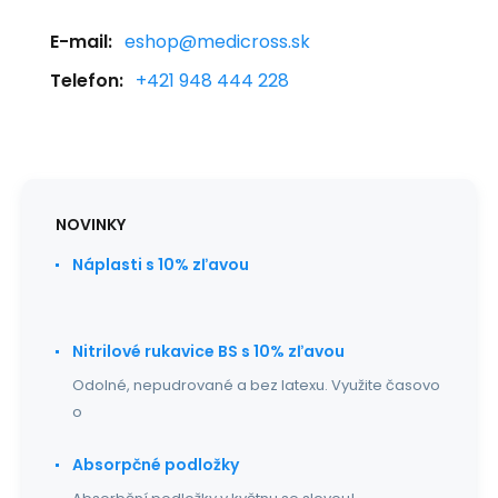
E-mail:
eshop@medicross.sk
Telefon:
+421 948 444 228
NOVINKY
Náplasti s 10% zľavou
Nitrilové rukavice BS s 10% zľavou
Odolné, nepudrované a bez latexu. Využite časovo
o
Absorpčné podložky