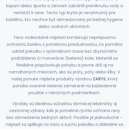
kúpaní alebo športe a zároveň zabránili preniknutiu vody a
nečistôt k rane. Tento typ krytia je nevyhnutný pre
každého, kto nechce byť obmedzovaný pri bežnej hygiene
alebo vodných aktivitách.
Tieto vodeodolné náplasti kombinujú nepriepustnú
ochrannú bariéru s potrebnou priedušnosťou, čo pomáha
udržať pokožku v optimálnom stave bez zbytočného
podráždenia či macerácie (belania) kože. Materiál sa
flexibilne prispôsobuje pohybu a pevne drží aj na
namáhaných miestach, ako sú prsty, päty alebo kĺby. V
našej ponuke nájdete produkty výrobcu
ZARYS
, ktorý
ponúka overené riešenia zamerané na každodenné
použitie v náročných podmienkach.
Výrobky sú ideálnou súčasťou domácej lekárničky aj
cestovnej výbavy, kde je potrebná rýchla ochrana rany
bez obmedzenia bežných aktivít. Použitie je jednoduché –
náplasť sa aplikuje na čistú a suchú pokožku a dôkladne sa