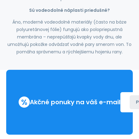
Sú vodeodolné náplasti priedušné?
Áno, moderné vodeodolné materiály (často na báze
polyuretánovej fólie) fungujú ako polopriepustná
membrána – neprepúšťajú kvapky vody dnu, ale
umožňujú pokožke odvádzať vodné pary smerom von. To
pomáha správnemu a rýchlejšiemu hojeniu rany.
%
Akčné ponuky na váš e-mail
P