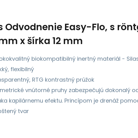
s
Odvodnenie Easy-Flo, s rö
mm x šírka 12 mm
okokvalitný biokompatibilný inertný materiál - Sila
ký, flexibilný
nsparentný, RTG kontrastný prúžok
metrické vnútorné pruhy zabezpečujú dokonalý od
ka kapilárnemu efektu. Princípom je drenáž pomoc
oštený tvar