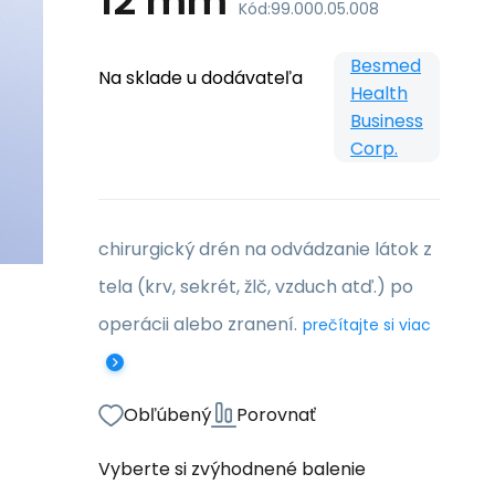
12 mm
Kód:
99.000.05.008
Besmed
Na sklade u dodávateľa
Health
Business
Corp.
chirurgický drén na odvádzanie látok z
tela (krv, sekrét, žlč, vzduch atď.) po
operácii alebo zranení.
prečítajte si viac
Obľúbený
Porovnať
Vyberte si zvýhodnené balenie