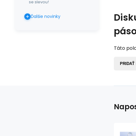
se slevou!
Disk
Ďalšie novinky
páso
Táto polo
PRIDAŤ
Napos