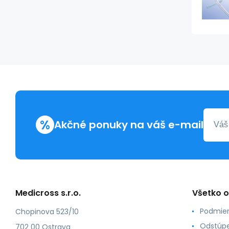
%
Akčné ponuky na váš e-mail
Medicross s.r.o.
Všetko 
Podmien
Chopinova 523/10
Odstúpe
702 00 Ostrava