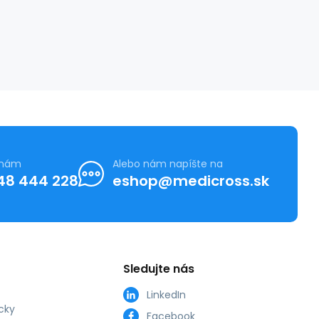
 nám
Alebo nám napíšte na
48 444 228
eshop@medicross.sk
Sledujte nás
LinkedIn
cky
Facebook