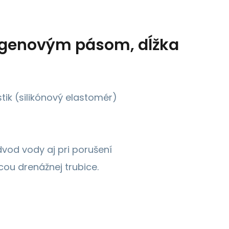
ntgenovým pásom, dĺžka
stik (silikónový elastomér)
vod vody aj pri porušení
ou drenážnej trubice.