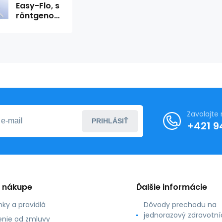
Easy-Flo, s
röntgenovým
pásom,
dĺžka 500
mm x šírka
12 mm
Zavolajte
PRIHLÁSIŤ
+421 9
o nákupe
Ďalšie informácie
ky a pravidlá
Dôvody prechodu na
jednorazový zdravotní
nie od zmluvy