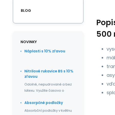
BLOG
Popi
500 
NOVINKY
vys
Náplasti s 10% zľavou
mäk
tra
Nitrilové rukavice BS s 10%
asy
zľavou
vďa
Odolné, nepudrované a bez
latexu. Využite časovo o
spl
Absorpčné podložky
Absorbční podložky v květnu