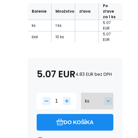
Po
Balenie
Množstvo
zľava
zľave
za 1 ks
5.07
ks
1
ks
EUR
5.07
bal
10
ks
EUR
5.07
EUR
4.83
EUR
bez DPH
DO KOŠÍKA