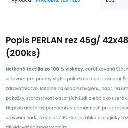
Výrobca:
VYROUBAL TEXTILES
Kód:
Popis
PERLAN rez 45g/ 42x4
(200ks)
Netkaná textília zo 100 % viskózy
, certifikovaná Št
ústavom pre priamy styk s pokožkou a potravinami. Ši
zdravotníctve. Ideálne na osobnú hygienu, napr. na um
pokožky, starostlivosť o starších ľudí alebo ako uterák
Nepostrádateľný pomocník v domácnosti pri upratov
umývaní riadu, okien atď. Perlan je ľahko biologicky ro
zlikvidovať kompostovaním.