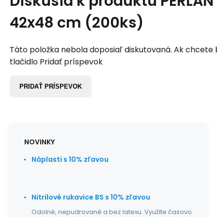
Diskusia k produktu
PERLAN 
42x48 cm (200ks)
Táto položka nebola doposiaľ diskutovaná. Ak chcete by
tlačidlo Pridať príspevok
PRIDAŤ PRÍSPEVOK
NOVINKY
Náplasti s 10% zľavou
Nitrilové rukavice BS s 10% zľavou
Odolné, nepudrované a bez latexu. Využite časovo