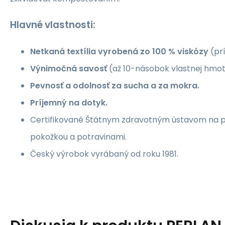
Hlavné vlastnosti:
Netkaná textília vyrobená zo 100 % viskózy
(prí
Výnimočná savosť
(až 10-násobok vlastnej hmot
Pevnosť a odolnosť za sucha a za mokra.
Príjemný na dotyk.
Certifikované Štátnym zdravotným ústavom na p
pokožkou a potravinami.
Český výrobok vyrábaný od roku 1981.