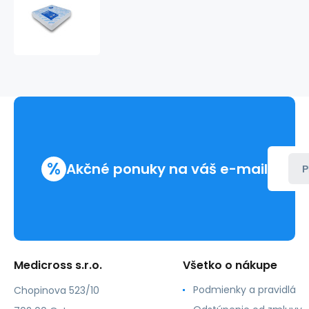
PERLAN
rez
45g/
42x48
cm
(200ks)
%
Akčné ponuky na váš e-mail
P
Medicross s.r.o.
Všetko o nákupe
Podmienky a pravidlá
Chopinova 523/10