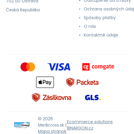
Odstúpenie od zmluvy
702 00 Ostrava
Ochrana osobných úda
Česká Republika
Spôsoby platby
O nás
Kontaktné údaje
© 2026
Ecommerce solutions
Medicross.sk |
BINARGON.cz
Mapa stránok