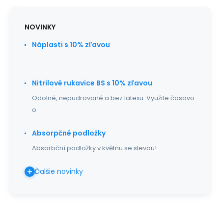
NOVINKY
Náplasti s 10% zľavou
Nitrilové rukavice BS s 10% zľavou
Odolné, nepudrované a bez latexu. Využite časovo
o
Absorpčné podložky
Absorbční podložky v květnu se slevou!
Ďalšie novinky