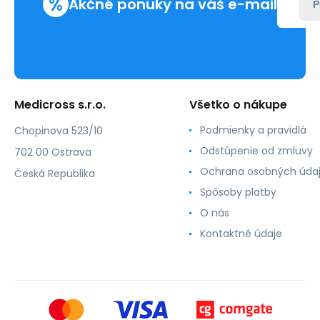
%
Akčné ponuky na váš e-mail
P
Medicross s.r.o.
Všetko o nákupe
Podmienky a pravidlá
Chopinova 523/10
Odstúpenie od zmluvy
702 00 Ostrava
Ochrana osobných úda
Česká Republika
Spôsoby platby
O nás
Kontaktné údaje