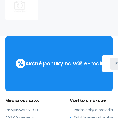
POLYTRESSE
cievka,
USP
0,
vlákno
bez
ihly
250cm
zelené
(24ks/bal)
%
Akčné ponuky na váš e-mail
P
Medicross s.r.o.
Všetko o nákupe
Podmienky a pravidlá
Chopinova 523/10
Odstúpenie od zmluvy
702 00 Ostrava