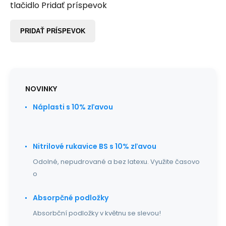
tlačidlo Pridať príspevok
PRIDAŤ PRÍSPEVOK
NOVINKY
Náplasti s 10% zľavou
Nitrilové rukavice BS s 10% zľavou
Odolné, nepudrované a bez latexu. Využite časovo
o
Absorpčné podložky
Absorbční podložky v květnu se slevou!