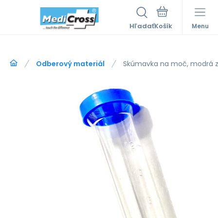
Hľadať
Menu
Odberový materiál
Skúmavka na moč, modrá zát