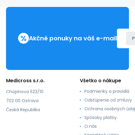
ml,
nesterilná
%
Akčné ponuky na váš e-mail
P
Medicross s.r.o.
Všetko o nákupe
Podmienky a pravidlá
Chopinova 523/10
Odstúpenie od zmluvy
702 00 Ostrava
Ochrana osobných úda
Česká Republika
Spôsoby platby
O nás
Kontaktné údaje