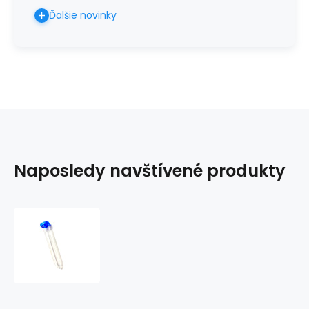
Ďalšie novinky
Naposledy navštívené produkty
Skúmavka
na
moč,
modrá
zátka,
12