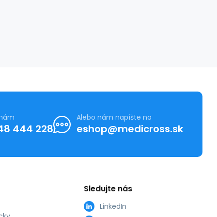
 nám
Alebo nám napíšte na
48 444 228
eshop@medicross.sk
Sledujte nás
LinkedIn
cky