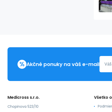
%
Akčné ponuky na váš e-mail
Medicross s.r.o.
Všetko 
Podmien
Chopinova 523/10