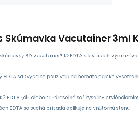
s
Skúmavka Vacutainer 3ml K
 skúmavky BD Vacutainer® K2EDTA s levanduľovým uzá
EDTA sa zvyčajne používajú na hematologické vyšetrenia p
K3 EDTA (di- alebo tri-draselná soľ kyseliny etyléndiami
ch EDTA sa suchá prísada aplikuje na vnútornú stenu.