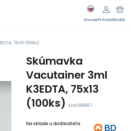
Slovak
Prihlásiť
Košík
EDTA, 75x13 (100ks)
Skúmavka
Vacutainer 3ml
K3EDTA, 75x13
(100ks)
Kód:
368857
Na sklade u dodávateľa