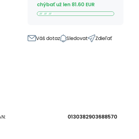
chýbať už len
81.60
EUR
Váš dotaz
Sledovat
Zdieľať
AN:
0130382903688570