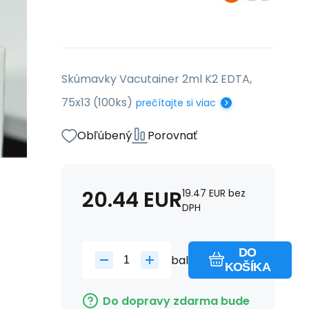
Skúmavky Vacutainer 2ml K2 EDTA,
75x13 (100ks)
prečítajte si viac
Obľúbený
Porovnať
20.44
EUR
19.47
EUR
bez
DPH
DO
bal
KOŠÍKA
Do dopravy zdarma bude