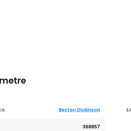
metre
ca:
Becton Dickinson
E
368857