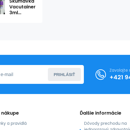
Skúmavka
Vacutainer
3ml
K3EDTA,
75x13
(100ks)
Zavolajte
PRIHLÁSIŤ
+421 9
o nákupe
Ďalšie informácie
ky a pravidlá
Dôvody prechodu na
jednorazový zdravotní