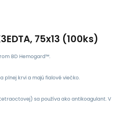
3EDTA, 75x13 (100ks)
verom BD Hemogard™.
lnej krvi a majú fialové viečko.
ntetraoctovej) sa používa ako antikoagulant. V