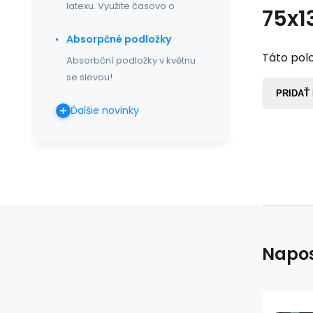
latexu. Využite časovo o
75x1
Absorpčné podložky
Táto polo
Absorbční podložky v květnu
se slevou!
PRIDAŤ
Ďalšie novinky
Napos