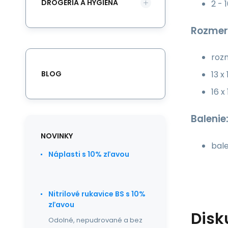
DROGÉRIA A HYGIENA
2 - 
Rozmer
rozm
BLOG
13 x
16 x
Balenie
NOVINKY
bale
Náplasti s 10% zľavou
Nitrilové rukavice BS s 10%
zľavou
Disk
Odolné, nepudrované a bez