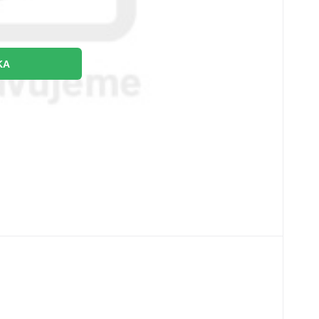
KA
950
2
bal
EUR
tenie kauterovej elektródy (20ks)