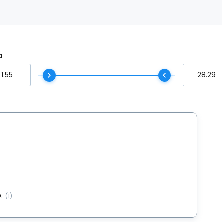
a
.
(1)