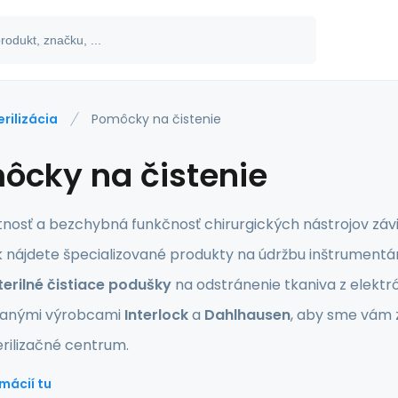
erilizácia
Pomôcky na čistenie
ôcky na čistenie
tnosť a bezchybná funkčnosť chirurgických nástrojov závisí
nájdete špecializované produkty na údržbu inštrumentár
terilné čistiace podušky
na odstránenie tkaniva z elekt
anými výrobcami
Interlock
a
Dahlhausen
, aby sme vám 
terilizačné centrum.
mácií tu