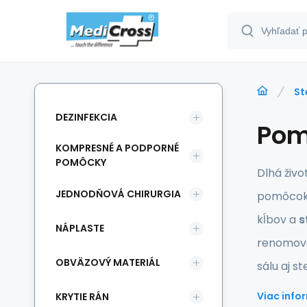
St
DEZINFEKCIA
Pom
KOMPRESNÉ A PODPORNÉ
POMÔCKY
Dlhá živo
JEDNODŇOVÁ CHIRURGIA
pomôcok 
kĺbov a
s
NÁPLASTE
renomov
OBVÄZOVÝ MATERIÁL
sálu aj s
Viac infor
KRYTIE RÁN