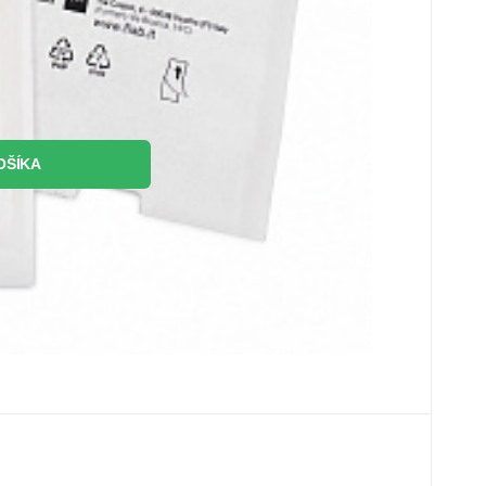
OŠÍKA
2
ks
R
 x 19 x 3 cm