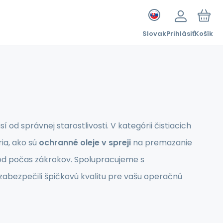
Slovak
Prihlásiť
Košík
 od správnej starostlivosti. V kategórii čistiacich
ia, ako sú
ochranné oleje v spreji
na premazanie
ród počas zákrokov. Spolupracujeme s
zabezpečili špičkovú kvalitu pre vašu operačnú