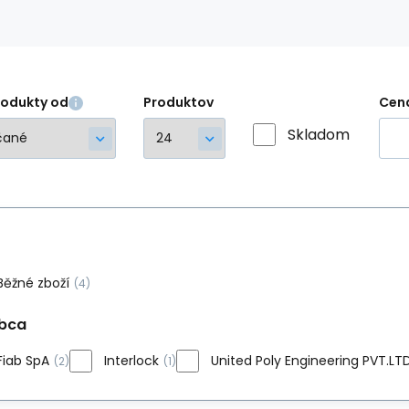
rodukty od
Produktov
Cen
Skladom
Běžné zboží
(4)
bca
Fiab SpA
Interlock
United Poly Engineering PVT.LTD
(2)
(1)