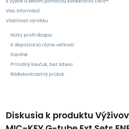
k výžive a liekom pomocou konektorov ENFit®.
Viac informácií
Vlastnosti výrobku
Nízky profil dizajnu
K dispozícii sú rôzne veľkosti
Sterilné
Prírodný kaučuk, bez latexu
Rádiokontrastný prúžok
Diskusia k produktu
Výživo
MIC-KEY G-tube Ext Sets ENF