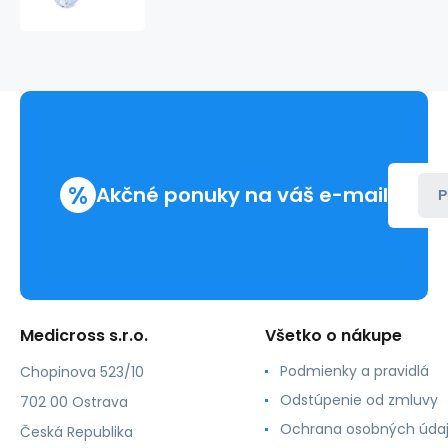
KEY
G-
tube
Ext
Sets
ENFit
12F
2,5cm
%
Akčné ponuky na váš e-mail
P
Medicross s.r.o.
Všetko o nákupe
Podmienky a pravidlá
Chopinova 523/10
Odstúpenie od zmluvy
702 00 Ostrava
Ochrana osobných úda
Česká Republika