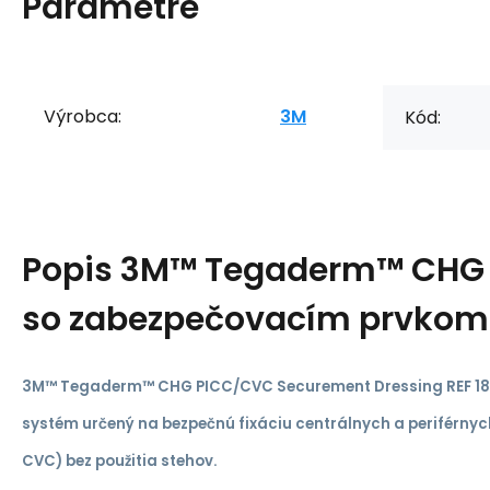
Parametre
Výrobca:
3M
Kód:
Popis
3M™ Tegaderm™ CHG
so zabezpečovacím prvkom 
3M™ Tegaderm™ CHG PICC/CVC Securement Dressing REF 187
systém určený na bezpečnú fixáciu centrálnych a periférnych
CVC) bez použitia stehov.