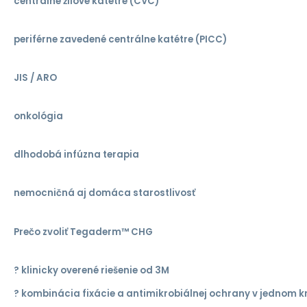
centrálne žilové katétre (CVC)
periférne zavedené centrálne katétre (PICC)
JIS / ARO
onkológia
dlhodobá infúzna terapia
nemocničná aj domáca starostlivosť
Prečo zvoliť Tegaderm™ CHG
? klinicky overené riešenie od 3M
? kombinácia fixácie a antimikrobiálnej ochrany v jednom k