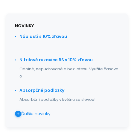
NOVINKY
Náplasti s 10% zľavou
Nitrilové rukavice BS s 10% zľavou
Odolné, nepudrované a bez latexu. Využite časovo
o
Absorpčné podložky
Absorbční podložky v květnu se slevou!
Ďalšie novinky