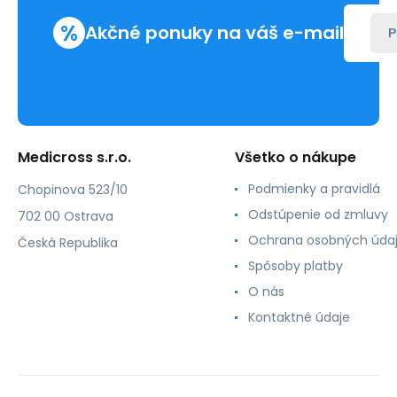
%
Akčné ponuky na váš e-mail
P
Medicross s.r.o.
Všetko o nákupe
Podmienky a pravidlá
Chopinova 523/10
Odstúpenie od zmluvy
702 00 Ostrava
Ochrana osobných úda
Česká Republika
Spôsoby platby
O nás
Kontaktné údaje