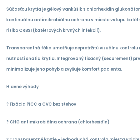
Súčasťou krytia je gélový vankúšik s chlorhexidín glukonáto
kontinuálnu antimikrobiálnu ochranu v mieste vstupu katét
riziko CRBSI (katétrových krvných infekcií).
Transparentná fólia umožňuje nepretržitú vizuálnu kontrolu
nutnosti sňatia krytia. Integrovaný fixačný (securement) prvo
minimalizuje jeho pohyb a zvyšuje komfort pacienta.
Hlavné výhody
? Fixácia PICC a CVC bez stehov
? CHG antimikrobiálna ochrana (chlorhexidín)
? Transparentné krytie – jednoduchá kontrola miesta vpich