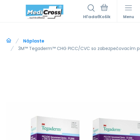
Hľadať
Menu
Náplaste
3M™ Tegaderm™ CHG PICC/CVC so zabezpečovacím pr