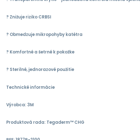
? Znižuje riziko CRBSI
? Obmedzuje mikropohyby katétra
? Komfortné a šetrné k pokožke
? Sterilné, jednorazové použitie
Technické informácie
Výrobca: 3M
Produktová rada: Tegaderm™ CHG
REF: 1877R-2100